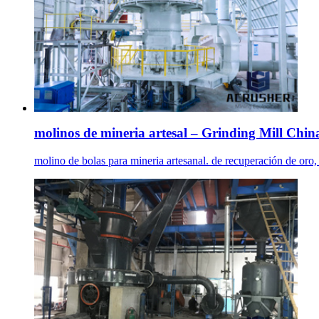
molinos de mineria artesal – Grinding Mill Chin
molino de bolas para mineria artesanal. de recuperación de oro, .