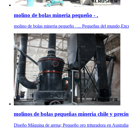
molino de bolas mineria pequeño - .
molino de bolas mineria pequeño . ... Pequeñas del mundo,Encu
molinos de bolas pequeñas mineria chile y precio
Diseño Máquina de arena; Pequeño oro trituradora en Australia; D