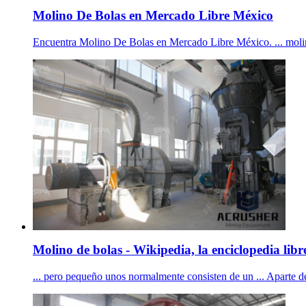
Molino De Bolas en Mercado Libre México
Encuentra Molino De Bolas en Mercado Libre México. ... molin
Molino de bolas - Wikipedia, la enciclopedia libr
... pero pequeño unos normalmente consisten de un ... Aparte d