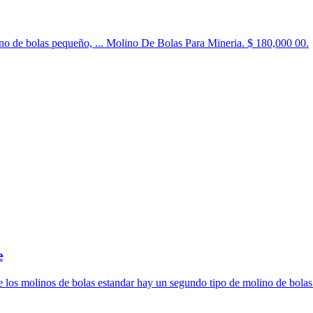
o de bolas pequeño, ... Molino De Bolas Para Mineria. $ 180,000 00.
e
e los molinos de bolas estandar hay un segundo tipo de molino de bolas