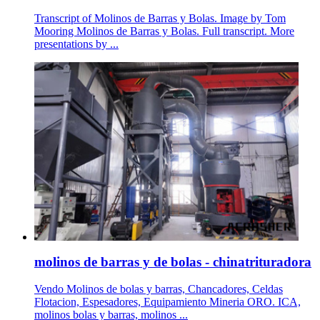
Transcript of Molinos de Barras y Bolas. Image by Tom
Mooring Molinos de Barras y Bolas. Full transcript. More
presentations by ...
molinos de barras y de bolas - chinatrituradora
Vendo Molinos de bolas y barras, Chancadores, Celdas
Flotacion, Espesadores, Equipamiento Mineria ORO. ICA,
molinos bolas y barras, molinos ...