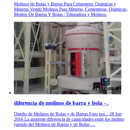
Molinos de Bolas y Barras Para Cementera, Quimicas y
Mineras.Vendo Molinos Para Mineria, Cementeras, Quimicas.
Molino De Barras Y Bolas | Trituradora y Molinos.
diferencia de molinos de barra y bola - .
Diseño de Molinos de Bolas y de Barras Foro por... 28 Jun
2016 La aparente diferencia de capacidades entre los molino
(siendo del Molinos de Barras y de Bolas, ...