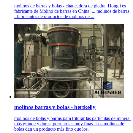
molinos de barras y bolas - chancadora de piedra. Hongji es
fabricante de Molino de barras en China. ... molinos de barras
- fabricantes de productos de molinos de ...
molinos barras y bolas - bertkelly
molinos de bolas y barras para triturar las partículas de mineral
más grande y duras, pero no las muy finas. Los molinos de
bolas dan un producto más fino que los.