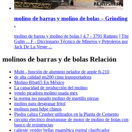
molino de barras y molino de bolas – Grinding
.
molino de barras y molino de bolas [ 4.7 - 3791 Ratings ] The
Gulin ... F - Diccionario Técnico de Mineros y Petroleros por
Jack De La Verge ...
molinos de barras y de bolas Relación
Multi - función de aluminio pelador de apple ft-210
de alta calidad nn200 cinta transportadora
Molino Bfsg65 En México
La capacidad de producción del molino
vendo picadora molino usada mex
la norma iso pasado molino de martillo piezas
molino para desgranar frijol
molinos para hdpe chinos
Piedra caliza Crusher utilizados en la Planta de Cemento
circuito electrico dearranque de motor de molino de bolas con
banco de resistencias
caliente vender bellas magnética espiral clasificador