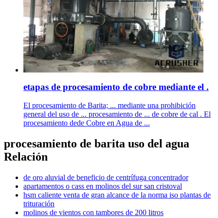
etapas de procesamiento de cobre mediante el .
El procesamiento de Barita; ... mediante una prohibición
general del uso de ... procesamiento de ... de cobre de cal . El
procesamiento dede Cobre en Agua de ...
procesamiento de barita uso del agua
Relación
de oro aluvial de beneficio de centrífuga concentrador
apartamentos o cass en molinos del sur san cristoval
hsm caliente venta de gran alcance de la norma iso plantas de
trituración
molinos de vientos con tambores de 200 litros