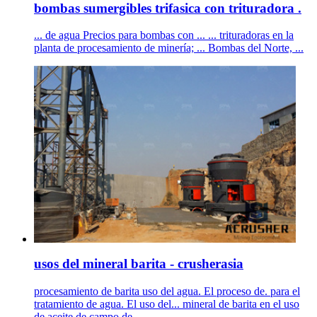
bombas sumergibles trifasica con trituradora .
... de agua Precios para bombas con ... ... trituradoras en la
planta de procesamiento de minería; ... Bombas del Norte, ...
usos del mineral barita - crusherasia
procesamiento de barita uso del agua. El proceso de. para el
tratamiento de agua. El uso del... mineral de barita en el uso
de aceite de campo de ...