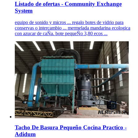
Listado de ofertas - Community Exchange
System
equipo de sonido y micros ... regalo botes de vidrio para
conservas o intercambio ... mermelada mandarina ecologica
con azucar de caÑa. bote pequeÑo 3,80 ecos ...
Tacho De Basura Pequeño Cocina Practico -
Adidum