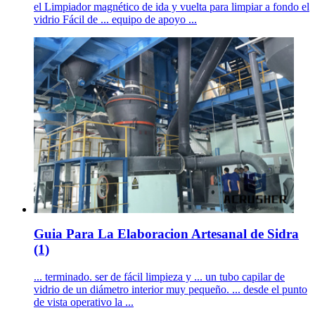
el Limpiador magnético de ida y vuelta para limpiar a fondo el
vidrio Fácil de ... equipo de apoyo ...
Guia Para La Elaboracion Artesanal de Sidra
(1)
... terminado. ser de fácil limpieza y ... un tubo capilar de
vidrio de un diámetro interior muy pequeño. ... desde el punto
de vista operativo la ...