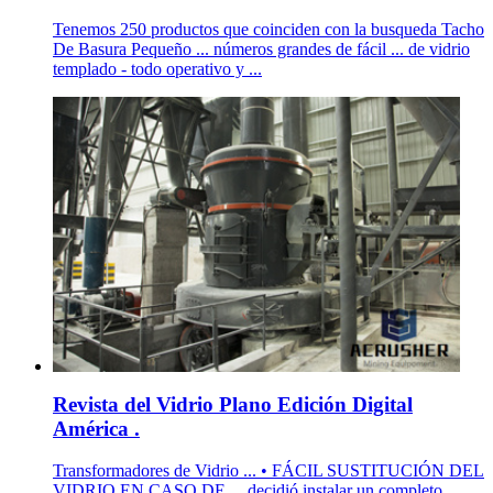
Tenemos 250 productos que coinciden con la busqueda Tacho
De Basura Pequeño ... números grandes de fácil ... de vidrio
templado - todo operativo y ...
Revista del Vidrio Plano Edición Digital
América .
Transformadores de Vidrio ... • FÁCIL SUSTITUCIÓN DEL
VIDRIO EN CASO DE ... decidió instalar un completo