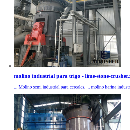
molino industrial para trigo - lime-stone-crusher
... Molino semi industrial para cereales. ... molino harina indust