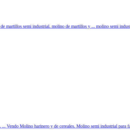
de martillos semi industrial. molino de martillos y ... molino semi industr
. Vendo Molino harinero y de cereales. Molino semi industrial para fabr