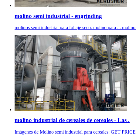
molino semi industrial - engrinding
molinos semi industrial para follaje seco. molino para ... molino 
molino industrial de cereales de cereales - Las .
Imágenes de Molino semi industrial para cereales: GET PRICE. ..