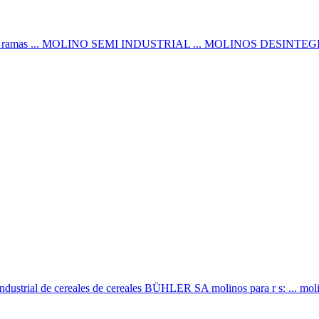
 cereales o ramas ... MOLINO SEMI INDUSTRIAL ... MOLINOS DE
industrial de cereales de cereales BÜHLER SA molinos para r s: ... molino