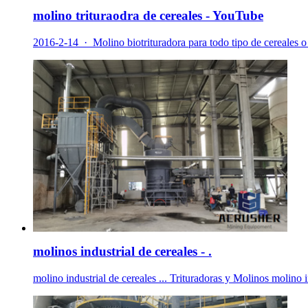
molino trituraodra de cereales - YouTube
2016-2-14 · Molino biotrituradora para todo tipo de
molinos industrial de cereales - .
molino industrial de cereales ... Trituradoras y Molinos molino 