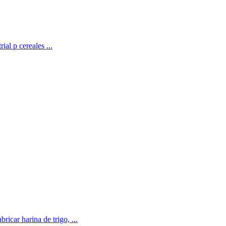
ial p cereales ...
icar harina de trigo, ...