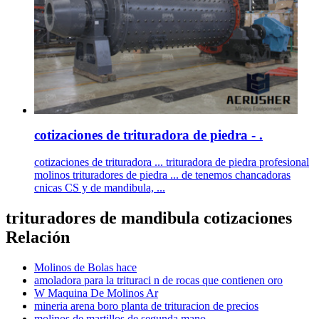
cotizaciones de trituradora de piedra - .
cotizaciones de trituradora ... trituradora de piedra profesional
molinos trituradores de piedra ... de tenemos chancadoras
cnicas CS y de mandibula, ...
trituradores de mandibula cotizaciones
Relación
Molinos de Bolas hace
amoladora para la trituraci n de rocas que contienen oro
W Maquina De Molinos Ar
mineria arena boro planta de trituracion de precios
molinos de martillos de segunda mano