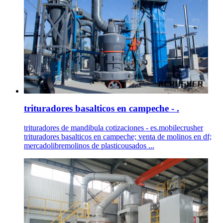
trituradores basalticos en campeche - .
trituradores de mandibula cotizaciones - es.mobilecrusher
trituradores basalticos en campeche; venta de molinos en df;
mercadolibremolinos de plasticousados ...