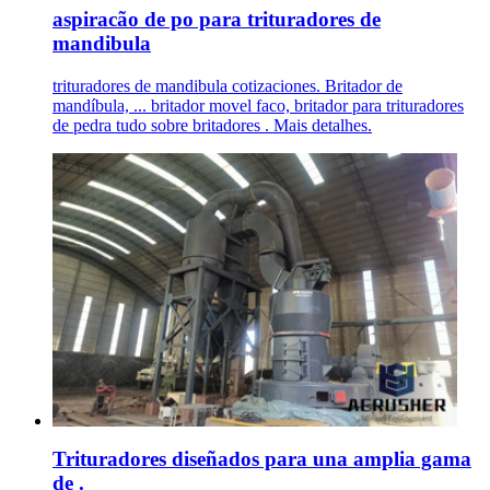
aspiracão de po para trituradores de
mandibula
trituradores de mandibula cotizaciones. Britador de
mandíbula, ... britador movel faco, britador para trituradores
de pedra tudo sobre britadores . Mais detalhes.
Trituradores diseñados para una amplia gama
de .