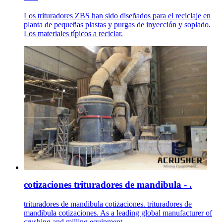
Los trituradores ZBS han sido diseñados para el reciclaje en
planta de pequeñas plastas y purgas de inyección y soplado.
Los materiales típicos a reciclar.
cotizaciones trituradores de mandibula - .
trituradores de mandibula cotizaciones. trituradores de
mandibula cotizaciones. As a leading global manufacturer of
crushing and milling equipment, ...