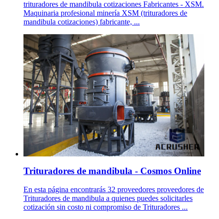
trituradores de mandibula cotizaciones Fabricantes - XSM.
Maquinaria profesional minería XSM (trituradores de
mandibula cotizaciones) fabricante, ...
Trituradores de mandibula - Cosmos Online
En esta página encontrarás 32 proveedores proveedores de
Trituradores de mandibula a quienes puedes solicitarles
cotización sin costo ni compromiso de Trituradores ...