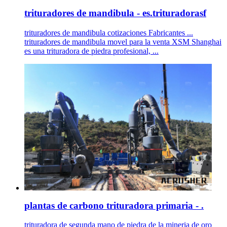
trituradores de mandibula - es.trituradorasf
trituradores de mandibula cotizaciones Fabricantes ...
trituradores de mandibula movel para la venta XSM Shanghai
es una trituradora de piedra profesional, ...
plantas de carbono trituradora primaria - .
trituradora de segunda mano de piedra de la mineria de oro