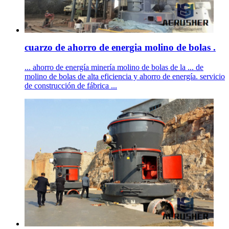
cuarzo de ahorro de energia molino de bolas .
... ahorro de energía minería molino de bolas de la ... de
molino de bolas de alta eficiencia y ahorro de energía. servicio
de construcción de fábrica ...