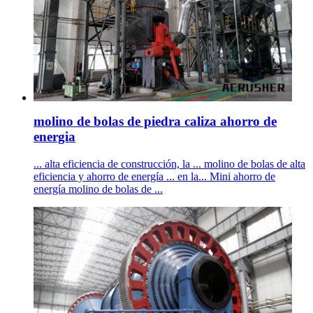
molino de bolas de piedra caliza ahorro de
energia
... alta eficiencia de construcción, la ... molino de bolas de alta
eficiencia y ahorro de energía ... en la... Mini ahorro de
energía molino de bolas de ...