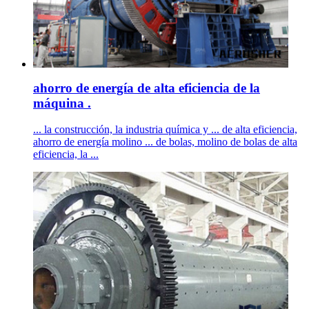
ahorro de energía de alta eficiencia de la
máquina .
... la construcción, la industria química y ... de alta eficiencia,
ahorro de energía molino ... de bolas, molino de bolas de alta
eficiencia, la ...