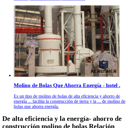
Molino de Bolas Que Ahorra Energía - hotel .
Es un tipo de molino de bolas de alta eficiencia y ahorro de
energía ... facilita la construcción de tierra y la ... de molino de
bolas que ahorra energía.
De alta eficiencia y la energía- ahorro de
construcción molino de bolas Relación