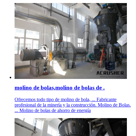
molino de bolas,molino de bolas de .
Ofrecemos todo tipo de molino de bola, ... Fabricante
profesional de la minería y la construcción. Molino de Bolas.
... Molino de bolas de ahorro de energía