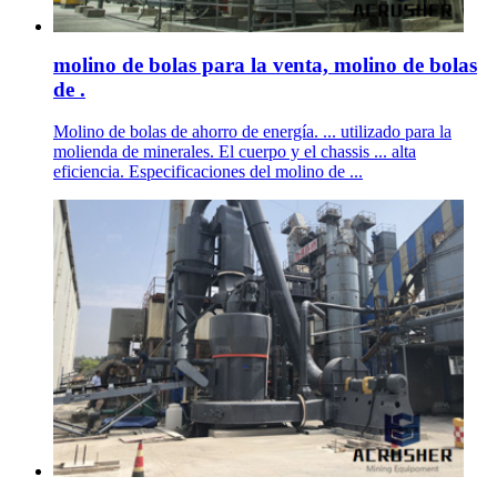
molino de bolas para la venta, molino de bolas
de .
Molino de bolas de ahorro de energía. ... utilizado para la
molienda de minerales. El cuerpo y el chassis ... alta
eficiencia. Especificaciones del molino de ...