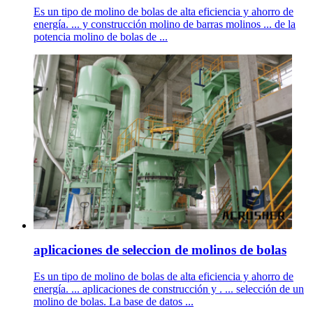
Es un tipo de molino de bolas de alta eficiencia y ahorro de
energía. ... y construcción molino de barras molinos ... de la
potencia molino de bolas de ...
aplicaciones de seleccion de molinos de bolas
Es un tipo de molino de bolas de alta eficiencia y ahorro de
energía. ... aplicaciones de construcción y . ... selección de un
molino de bolas. La base de datos ...