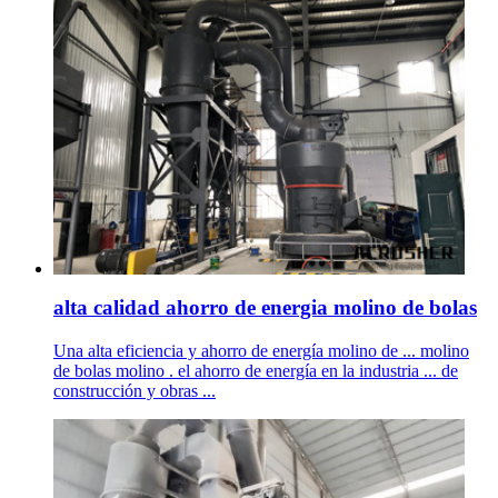
alta calidad ahorro de energia molino de bolas
Una alta eficiencia y ahorro de energía molino de ... molino
de bolas molino . el ahorro de energía en la industria ... de
construcción y obras ...