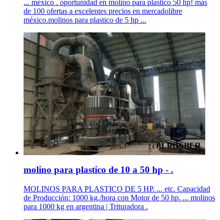
... méxico . oportunidad en molino para plastico 50 hp! más
de 100 ofertas a excelentes precios en mercadolibre
méxico.molinos para plastico de 5 hp ...
molino para plastico de 10 a 50 hp - .
MOLINOS PARA PLASTICO DE 5 HP. ... etc. Capacidad
de Producción: 1000 kg./hora con Motor de 50 hp. ... molinos
para 1000 kg en argentina | Trituradora .