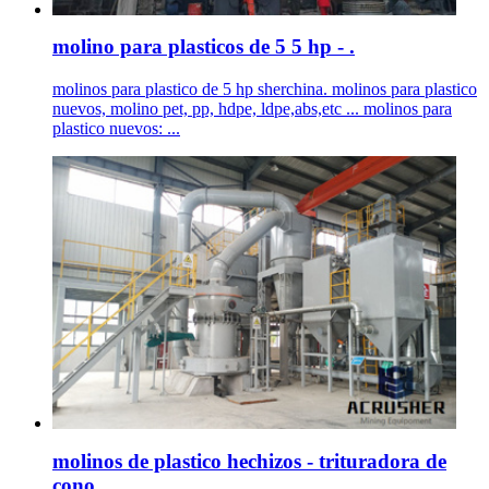
molino para plasticos de 5 5 hp - .
molinos para plastico de 5 hp sherchina. molinos para plastico
nuevos, molino pet, pp, hdpe, ldpe,abs,etc ... molinos para
plastico nuevos: ...
molinos de plastico hechizos - trituradora de
cono