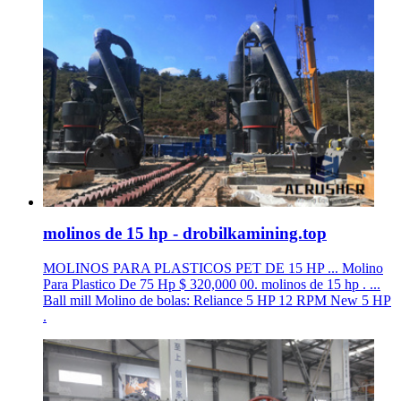
molinos de 15 hp - drobilkamining.top
MOLINOS PARA PLASTICOS PET DE 15 HP ... Molino
Para Plastico De 75 Hp $ 320,000 00. molinos de 15 hp . ...
Ball mill Molino de bolas: Reliance 5 HP 12 RPM New 5 HP
.