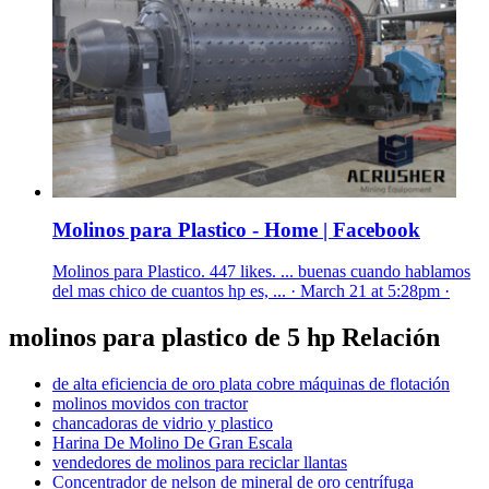
Molinos para Plastico - Home | Facebook
Molinos para Plastico. 447 likes. ... buenas cuando hablamos
del mas chico de cuantos hp es, ... · March 21 at 5:28pm ·
molinos para plastico de 5 hp Relación
de alta eficiencia de oro plata cobre máquinas de flotación
molinos movidos con tractor
chancadoras de vidrio y plastico
Harina De Molino De Gran Escala
vendedores de molinos para reciclar llantas
Concentrador de nelson de mineral de oro centrífuga