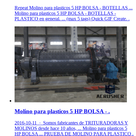
Repeat Molino para plasticos 5 HP BOLSA - BOTELLAS ...
Molino para plasticos 5 HP BOLSA - BOTELLAS -
PLASTICO en general. ... (max 5 tags) Quick GIF Create. .
Molino para plasticos 5 HP BOLSA - .
2016-10-11 · Somos fabricantes de TRITURADORAS Y
MOLINOS desde hace 10 años, ... Molino para plasticos 5
HP BOLSA ... PRUEBA DE MOLINO PARA PLASTICO .