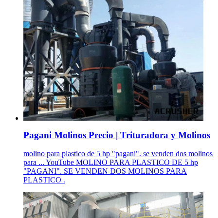
Pagani Molinos Precio | Trituradora y Molinos
molino para plastico de 5 hp "pagani". se venden dos molinos
para ... YouTube MOLINO PARA PLASTICO DE 5 hp
"PAGANI". SE VENDEN DOS MOLINOS PARA
PLASTICO .