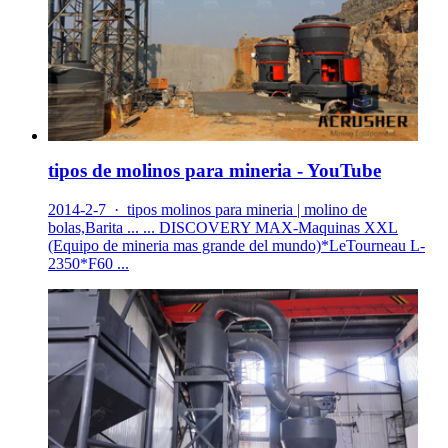
tipos de molinos para mineria - YouTube
2014-2-7 · tipos molinos para mineria | molino de
bolas,Barita ... ... DISCOVERY MAX-Maquinas XXL
(Equipo de mineria mas grande del mundo)*LeTourneau L-
2350*F60 ...