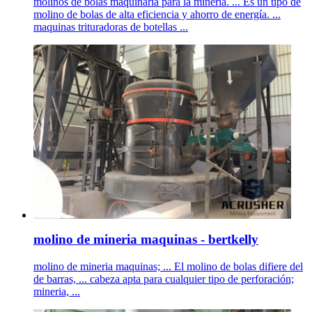
molinos de bolas maquinaria para la mineria. ... Es un tipo de
molino de bolas de alta eficiencia y ahorro de energía. ...
maquinas trituradoras de botellas ...
molino de mineria maquinas - bertkelly
molino de mineria maquinas; ... El molino de bolas difiere del
de barras, ... cabeza apta para cualquier tipo de perforación;
mineria, ...