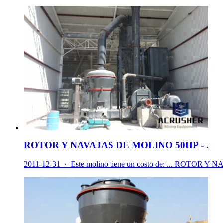
ROTOR Y NAVAJAS DE MOLINO 50HP - .
2011-12-31 · Este molino tiene un costo de: ... ROTOR