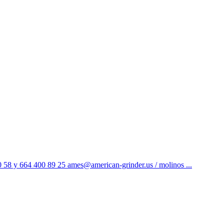
58 y 664 400 89 25
ames@american-grinder.us
/ molinos ...