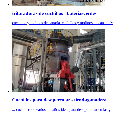
trituradoras-de-cuchillos - bateriasverdes
cuchillos y molinos de canada. cuchillos y molinos de ca
Cuchillos para desopercular - tiendaganadera
... cuchillos de varios tamaños ideal para desopercular en las gr