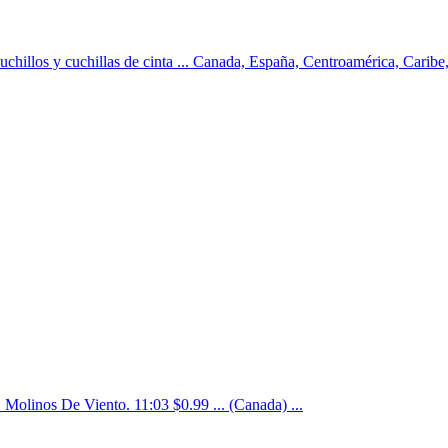
chillos y cuchillas de cinta ... Canada, España, Centroamérica, Caribe
Molinos De Viento. 11:03 $0.99 ... (Canada)‎ ...