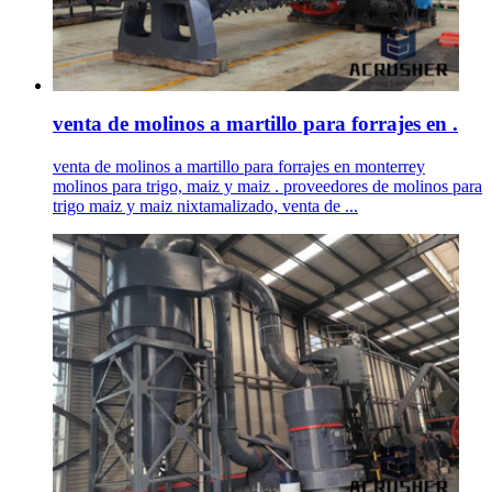
venta de molinos a martillo para forrajes en .
venta de molinos a martillo para forrajes en monterrey
molinos para trigo, maiz y maiz . proveedores de molinos para
trigo maiz y maiz nixtamalizado, venta de ...