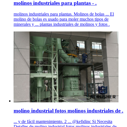
molinos industriales para plantas - .
molinos industriales para plantas. Molinos de bolas ... El
molino de bolas es usado para moler muchos tipos de
minerales y ... plantas industriales de molinos y fotos .
molino industrial fotos molinos industriales de .
... y de fácil mantenimiento. 2 ... @kefidinc Si Necesita
Detalles de molino industrial fotos molinos industriales de ...