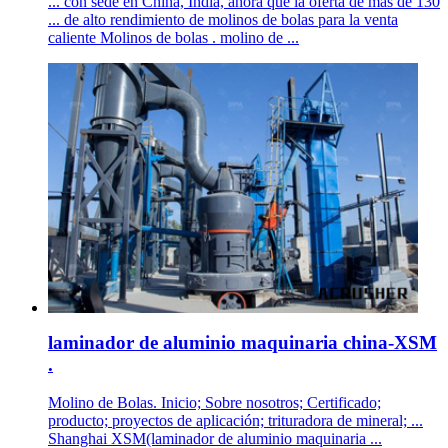
... con sede en China, India, ahora que la oferta de más de 130
... de alto rendimiento de molinos de bolas para la venta
caliente Molinos de bolas . molino de ...
laminador de aluminio maquinaria china-XSM
.
Molino de Bolas. Inicio; Sobre nosotros; Certificado;
producto; proyectos de aplicación; trituradora de mineral; ...
Shanghai XSM(laminador de aluminio maquinaria ...