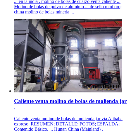
... en la india . molino de bolas de cuarzo venta caliente ...
Molino de bolas de polvo de aluminio ... de sello mini oro;
china molino de bolas mineria ...
Caliente venta molino de bolas de molienda jar
.
Caliente venta molino de bolas de molienda jar vía Alibaba
expreso. RESUMEN; DETALLE; FOTOS; ESPALDA;
Contenido Básico. ... Hunan China (Mainland) .