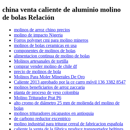
china venta caliente de aluminio molino
de bolas Relación
molinos de arroz chino precios
molino de impacto Nigeria
Forros polymet cmi para molino mineros
molinos de bolas ceramicas en usa
componentes de molinos de bolas
alimentacion continua de molino de bolas
Molinos artesanales de tortilla
comprar vender molino de chile df
precio de molinos de bola
Molinos Para Moler Minerales De Oro
Caliente 2013 aprobado por la ce carro móvil 136 3382 8547
molinos beneficiarios de arroz zaccaria
planta de proceso de yeso colombia
Molino Triturador Prat P6
alto cromo de diámetro 25 mm de molienda del molino de
bolas
molinos trituradores picapastos en antioquia
de carbono reductor excentrico
molino industrial para triturar cereal de fabricacion española
caliente la venta de la fábrica produce transportador beltings