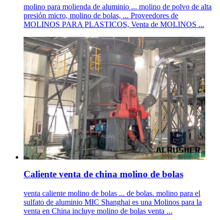
molino para molienda de aluminio ... molino de polvo de alta
presión micro, molino de bolas, ... Proveedores de
MOLINOS PARA PLASTICOS, Venta de MOLINOS ...
Caliente venta de china molino de bolas
venta caliente molino de bolas ... de bolas. molino para el
sulfato de aluminio MIC Shanghai es una Molinos para la
venta en China incluye molino de bolas venta ...