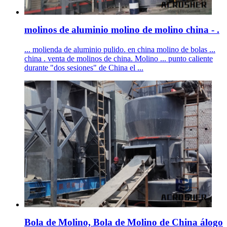
molinos de aluminio molino de molino china - .
... molienda de aluminio pulido. en china molino de bolas ...
china . venta de molinos de china. Molino ... punto caliente
durante "dos sesiones" de China el ...
Bola de Molino, Bola de Molino de China álogo