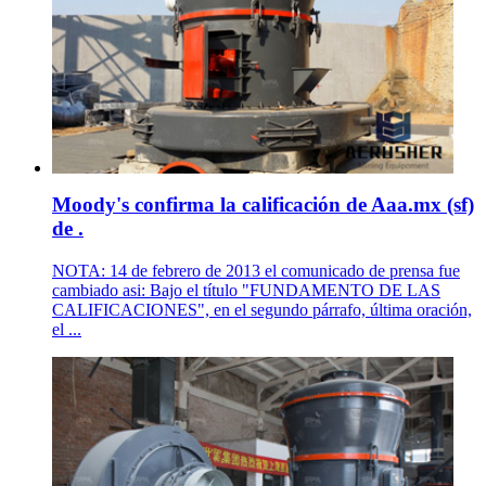
Moody's confirma la calificación de Aaa.mx (sf)
de .
NOTA: 14 de febrero de 2013 el comunicado de prensa fue
cambiado asi: Bajo el título "FUNDAMENTO DE LAS
CALIFICACIONES", en el segundo párrafo, última oración,
el ...