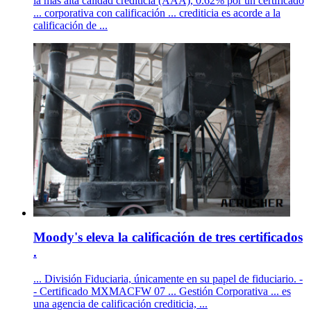
la más alta calidad crediticia (AAA), 0.62% por un certificado
... corporativa con calificación ... crediticia es acorde a la
calificación de ...
Moody's eleva la calificación de tres certificados
.
... División Fiduciaria, únicamente en su papel de fiduciario. -
- Certificado MXMACFW 07 ... Gestión Corporativa ... es
una agencia de calificación crediticia, ...