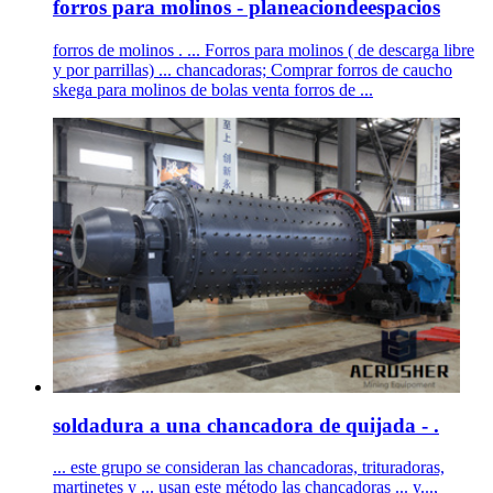
forros para molinos - planeaciondeespacios
forros de molinos . ... Forros para molinos ( de descarga libre
y por parrillas) ... chancadoras; Comprar forros de caucho
skega para molinos de bolas venta forros de ...
soldadura a una chancadora de quijada - .
... este grupo se consideran las chancadoras, trituradoras,
martinetes y ... usan este método las chancadoras ... y...,