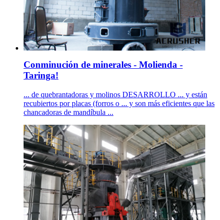
Conminución de minerales - Molienda -
Taringa!
... de quebrantadoras y molinos DESARROLLO ... y están
recubiertos por placas (forros o ... y son más eficientes que las
chancadoras de mandíbula ...