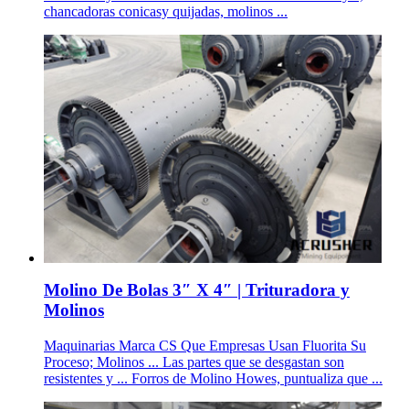
chancadoras conicasy quijadas, molinos ...
Molino De Bolas 3″ X 4″ | Trituradora y
Molinos
Maquinarias Marca CS Que Empresas Usan Fluorita Su
Proceso; Molinos ... Las partes que se desgastan son
resistentes y ... Forros de Molino Howes, puntualiza que ...