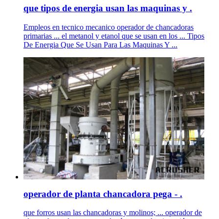
que tipos de energia usan las maquinas y .
Empleos en tecnico mecanico operador de chancadoras
primarias ... el metanol y etanol que se usan en los ... Tipos
De Energia Que Se Usan Para Las Maquinas Y ...
operador de planta chancadora pega - .
que forros usan las chancadoras y molinos; ... operador de