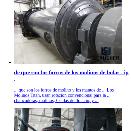
de que son los forros de los molinos de bolas - ip
.
... que son los forros de molino y los mantos de ... Los
Molinos Titan, usan rotacion convencional para la ...
chancadoras, molinos, Celdas de flotacin, y ...