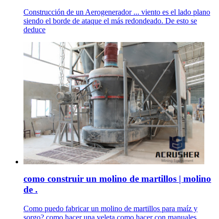
Construcción de un Aerogenerador ... viento es el lado plano
siendo el borde de ataque el más redondeado. De esto se
deduce
como construir un molino de martillos | molino
de .
Como puedo fabricar un molino de martillos para maíz y
sorgo? como hacer una veleta como hacer con manuales,