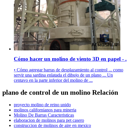
Cómo hacer un molino de viento 3D en papel - .
• Cómo agregar barras de desplazamiento al control ... como
servir una sardina enlatada el dibujo de un plano ... Un
centavo en la parte inferior del molino de ...
plano de control de un molino Relación
proyecto molino de reino unido
molinos californianos para mineria
Molino De Barras Caracteristicas
elaboracion de molinos para pet casero
construccion de molinos de aire en mexico