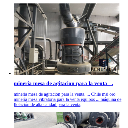
mineria mesa de agitacion para la venta - .
mineria mesa de agitacion para la venta. ... Chile msi oro
minería mesa vibratoria para la venta equipos ... máquina de
flotación de alta calidad para la venta;