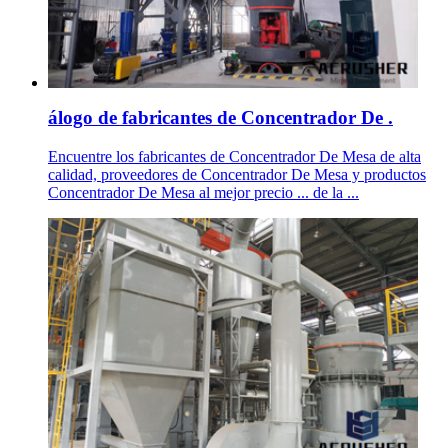
álogo de fabricantes de Concentrador De .
Encuentre los fabricantes de Concentrador De Mesa de alta
calidad, proveedores de Concentrador De Mesa y productos
Concentrador De Mesa al mejor precio ... de la ...