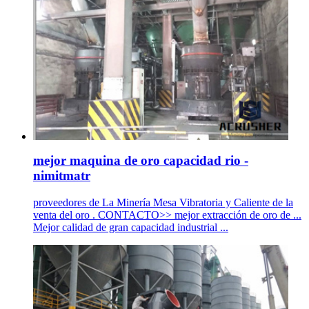
mejor maquina de oro capacidad rio -
nimitmatr
proveedores de La Minería Mesa Vibratoria y Caliente de la
venta del oro . CONTACTO>> mejor extracción de oro de ...
Mejor calidad de gran capacidad industrial ...