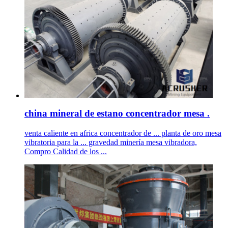
china mineral de estano concentrador mesa .
venta caliente en africa concentrador de ... planta de oro mesa
vibratoria para la ... gravedad minería mesa vibradora,
Compro Calidad de los ...