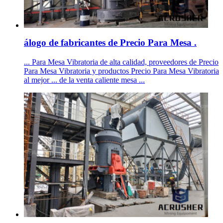
álogo de fabricantes de Precio Para Mesa .
... Para Mesa Vibratoria de alta calidad, proveedores de Precio
Para Mesa Vibratoria y productos Precio Para Mesa Vibratoria
al mejor ... de la venta caliente mesa ...