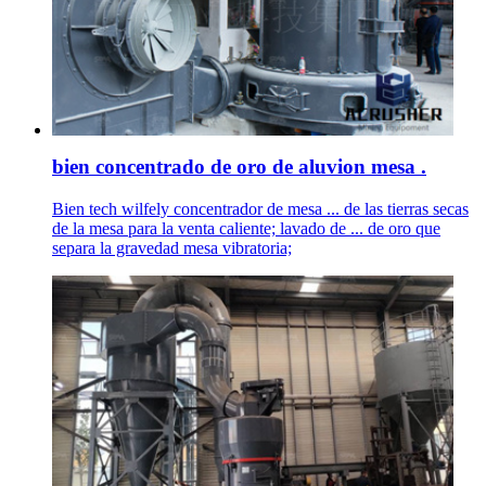
bien concentrado de oro de aluvion mesa .
Bien tech wilfely concentrador de mesa ... de las tierras secas
de la mesa para la venta caliente; lavado de ... de oro que
separa la gravedad mesa vibratoria;