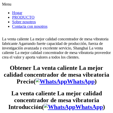
Menu
Hogar
PRODUCTO
Sobre nosotros
Contacta con nosotros
La venta caliente La mejor calidad concentrador de mesa vibratoria
fabricante Agarrando fuerte capacidad de producción, fuerza de
investigación avanzada y excelente servicio, Shanghai La venta
caliente La mejor calidad concentrador de mesa vibratoria proveedor
crea el valor y aporta valores a todos los clientes.
Obtener La venta caliente La mejor
calidad concentrador de mesa vibratoria
Precio(
WhatsApp
)
La venta caliente La mejor calidad
concentrador de mesa vibratoria
Introducción(
WhatsApp
)