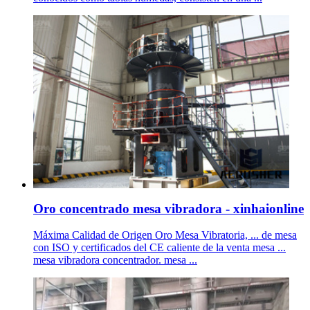
Oro concentrado mesa vibradora - xinhaionline
Máxima Calidad de Origen Oro Mesa Vibratoria, ... de mesa
con ISO y certificados del CE caliente de la venta mesa ...
mesa vibradora concentrador. mesa ...