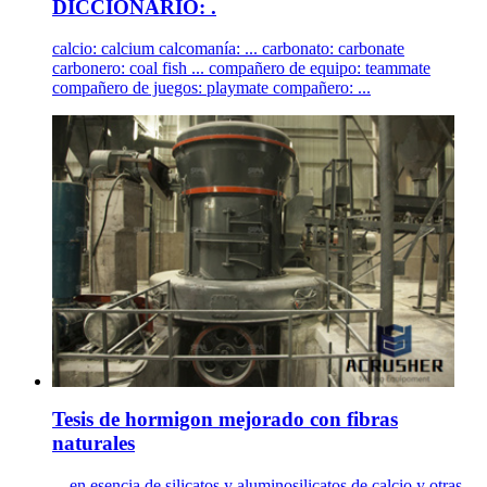
DICCIONARIO: .
calcio: calcium calcomanía: ... carbonato: carbonate
carbonero: coal fish ... compañero de equipo: teammate
compañero de juegos: playmate compañero: ...
Tesis de hormigon mejorado con fibras
naturales
... en esencia de silicatos y aluminosilicatos de calcio y otras