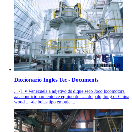
Diccionario Ingles Tec - Documents
... {l. v Venezuela a adjetivo ds dique seco Joco locomotora
aa acondicionamiento ce equipo de ... - de palo, tung or China
wood ... -de bolas tipo empuje ...