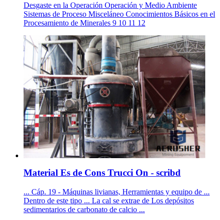
Desgaste en la Operación Operación y Medio Ambiente
Sistemas de Proceso Misceláneo Conocimientos Básicos en el
Procesamiento de Minerales 9 10 11 12
Material Es de Cons Trucci On - scribd
... Cáp. 19 - Máquinas livianas, Herramientas y equipo de ...
Dentro de este tipo ... La cal se extrae de Los depósitos
sedimentarios de carbonato de calcio ...