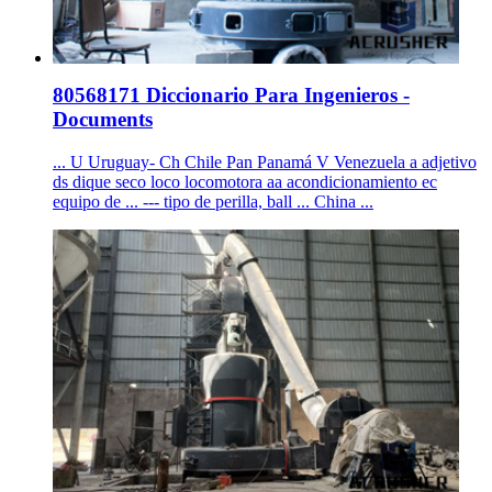
80568171 Diccionario Para Ingenieros -
Documents
... U Uruguay- Ch Chile Pan Panamá V Venezuela a adjetivo
ds dique seco loco locomotora aa acondicionamiento ec
equipo de ... --- tipo de perilla, ball ... China ...