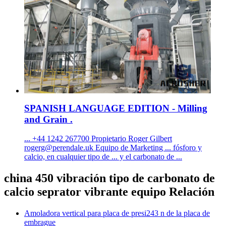
SPANISH LANGUAGE EDITION - Milling
and Grain .
... +44 1242 267700 Propietario Roger Gilbert
rogerg@perendale.uk
Equipo de Marketing ... fósforo y
calcio, en cualquier tipo de ... y el carbonato de ...
china 450 vibración tipo de carbonato de
calcio seprator vibrante equipo Relación
Amoladora vertical para placa de presi243 n de la placa de
embrague