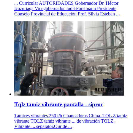
... Curricular AUTORIDADES Gobernador Dr. Héctor
Icazuriaga Vicegobernador Judit Forstmann Presidente
Consejo Provincial de Educación Prof. Silvia Esteban ...
Tqlz tamiz vibrante pantalla - siproc
Tamices vibrantes 250 t/h,Chancadoras China. TQL Z tamiz
vibrante TQLZ tamiz vibrante ... de vibración TQLZ.
Vibrante ... separator.Our de ...