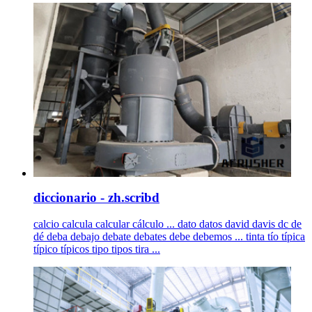
diccionario - zh.scribd
calcio calcula calcular cálculo ... dato datos david davis dc de
dé deba debajo debate debates debe debemos ... tinta tío típica
típico típicos tipo tipos tira ...