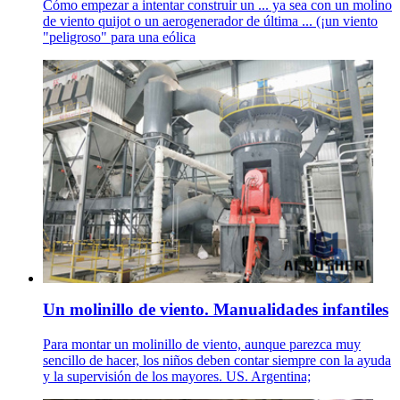
Cómo empezar a intentar construir un ... ya sea con un molino
de viento quijot o un aerogenerador de última ... (¡un viento
"peligroso" para una eólica
Un molinillo de viento. Manualidades infantiles
Para montar un molinillo de viento, aunque parezca muy
sencillo de hacer, los niños deben contar siempre con la ayuda
y la supervisión de los mayores. US. Argentina;