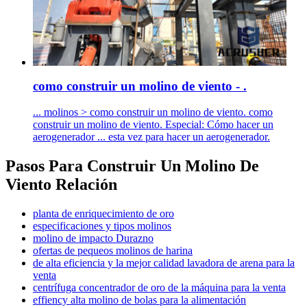
como construir un molino de viento - .
... molinos > como construir un molino de viento. como
construir un molino de viento. Especial: Cómo hacer un
aerogenerador ... esta vez para hacer un aerogenerador.
Pasos Para Construir Un Molino De
Viento Relación
planta de enriquecimiento de oro
especificaciones y tipos molinos
molino de impacto Durazno
ofertas de pequeos molinos de harina
de alta eficiencia y la mejor calidad lavadora de arena para la
venta
centrífuga concentrador de oro de la máquina para la venta
effiency alta molino de bolas para la alimentación