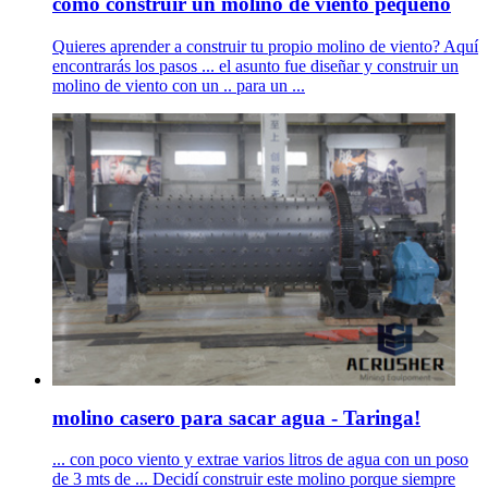
como construir un molino de viento pequeño
Quieres aprender a construir tu propio molino de viento? Aquí
encontrarás los pasos ... el asunto fue diseñar y construir un
molino de viento con un .. para un ...
molino casero para sacar agua - Taringa!
... con poco viento y extrae varios litros de agua con un poso
de 3 mts de ... Decidí construir este molino porque siempre