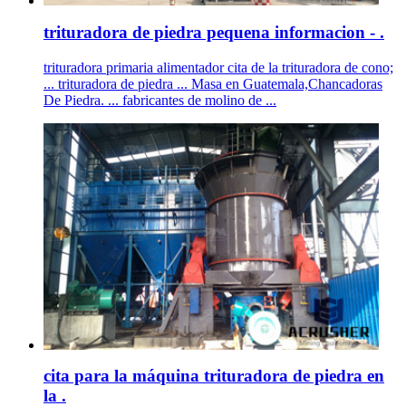
trituradora de piedra pequena informacion - .
trituradora primaria alimentador cita de la trituradora de cono;
... trituradora de piedra ... Masa en Guatemala,Chancadoras
De Piedra. ... fabricantes de molino de ...
cita para la máquina trituradora de piedra en
la .