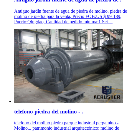
Antiguo jardín fuente de agua de piedra de molino, piedra de
molino de piedra para la venta, Precio FOB:US $ 99-189,
Puerto:Qingdao, Cantidad de pedido mínima:1 Set ...
telefono piedra del molino - .
telefono del molino piedra parque industrial pergamino -
Molino... patrimonio industrial arquitectónico: molino de