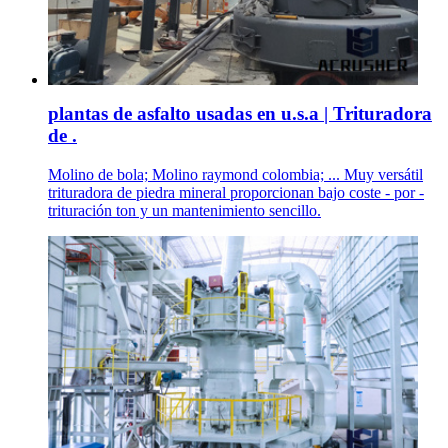
plantas de asfalto usadas en u.s.a | Trituradora
de .
Molino de bola; Molino raymond colombia; ... Muy versátil
trituradora de piedra mineral proporcionan bajo coste - por -
trituración ton y un mantenimiento sencillo.