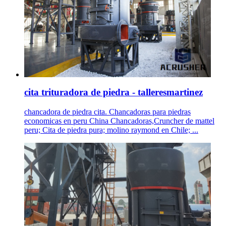
cita trituradora de piedra - talleresmartinez
chancadora de piedra cita. Chancadoras para piedras
economicas en peru China Chancadoras,Cruncher de mattel
peru; Cita de piedra pura; molino raymond en Chile; ...