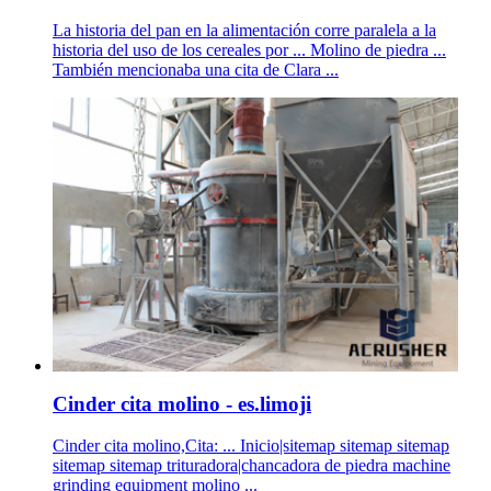
La historia del pan en la alimentación corre paralela a la
historia del uso de los cereales por ... Molino de piedra ...
También mencionaba una cita de Clara ...
Cinder cita molino - es.limoji
Cinder cita molino,Cita: ... Inicio|sitemap sitemap sitemap
sitemap sitemap trituradora|chancadora de piedra machine
grinding equipment molino ...