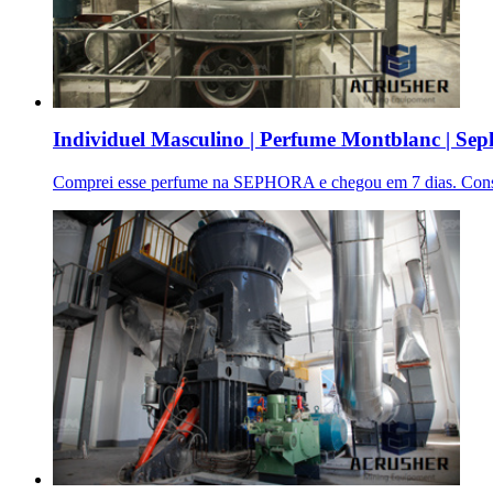
Individuel Masculino | Perfume Montblanc | Se
Comprei esse perfume na SEPHORA e chegou em 7 dias. Consi