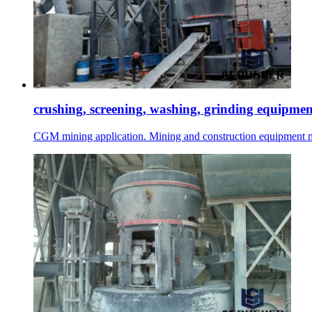
crushing, screening, washing, grinding equipmen
CGM mining application. Mining and construction equipment ma