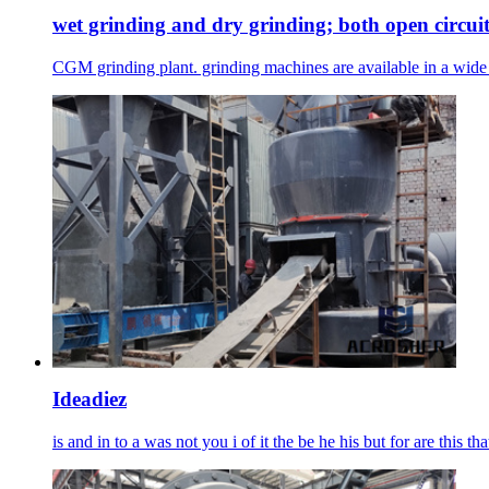
wet grinding and dry grinding; both open circuit
CGM grinding plant. grinding machines are available in a wide va
Ideadiez
is and in to a was not you i of it the be he his but for are this