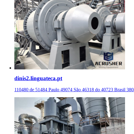
dinis2.linguateca.pt
110480 de 51484 Paulo 49074 São 46318 do 40723 Brasil 38