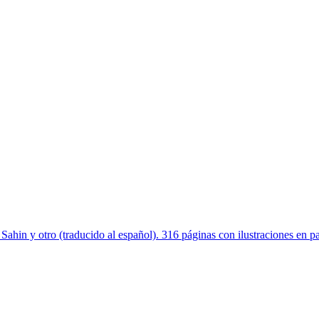
tro (traducido al español). 316 páginas con ilustraciones en pape