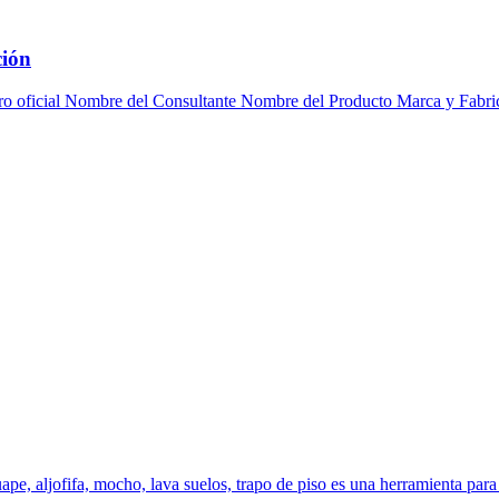
ción
tro oficial Nombre del Consultante Nombre del Producto Marca y Fabri
pe, aljofifa, mocho, lava suelos, trapo de piso es una herramienta para