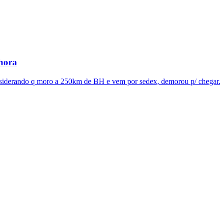
phora
derando q moro a 250km de BH e vem por sedex, demorou p/ chegar. 