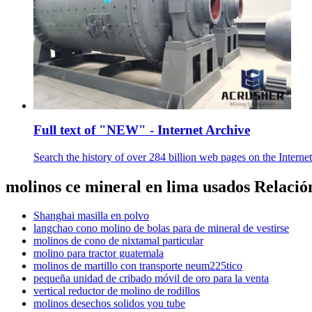
Full text of "NEW" - Internet Archive
Search the history of over 284 billion web pages on the Internet
molinos ce mineral en lima usados Relació
Shanghai masilla en polvo
langchao cono molino de bolas para de mineral de vestirse
molinos de cono de nixtamal particular
molino para tractor guatemala
molinos de martillo con transporte neum225tico
pequeña unidad de cribado móvil de oro para la venta
vertical reductor de molino de rodillos
molinos desechos solidos you tube