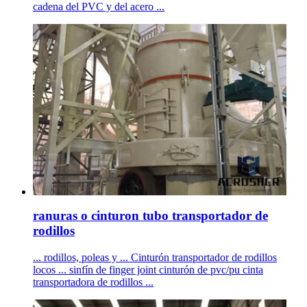
cadena del PVC y del acero ...
ranuras o cinturon tubo transportador de
rodillos
... rodillos, poleas y ... Cinturón transportador de rodillos
locos ... sinfín de finger joint cinturón de pvc/pu cinta
transportadora de rodillos ...