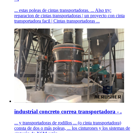
... estas poleas de cintas transportadoras. ... Also try:
reparacion de cintas transportadoras | un proyecto con cinta
transportadora facil | Cintas transportadoras ...
industrial concreto correa transportadora - .
... y transportadoras de rodillos ... (o cinta transportadora)
consta de dos o más poleas, ... los cinturones y los sistemas de