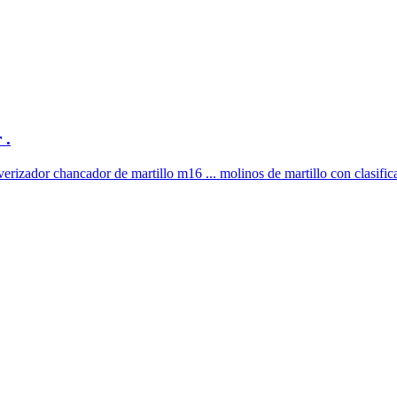
 .
erizador chancador de martillo m16 ... molinos de martillo con clasifica