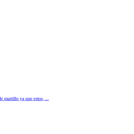
martillo ya que estos, ...