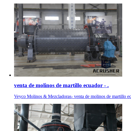
venta de molinos de martillo ecuador - .
Veyco Molinos & Mezcladoras- venta de molinos de martillo ecuad