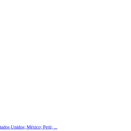
tados Unidos; México; Perú; ...