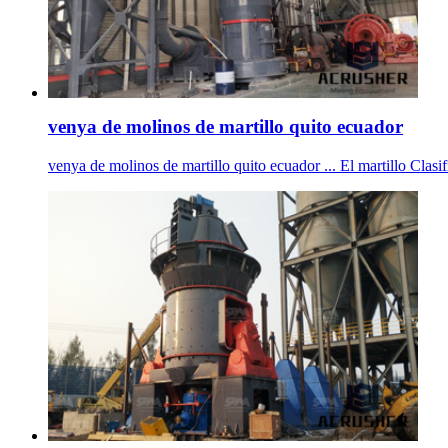
venya de molinos de martillo quito ecuador
venya de molinos de martillo quito ecuador ... El martillo Cla