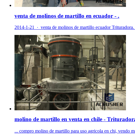
venta de molinos de martillo en ecuador - .
2014-1-21 · venta de molinos de martillo ecuador Trituradora. 
molino de martillo en venta en chile - Trituradora
... compro molino de martillo para uso agricola en chi, vendo m