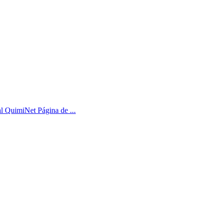
al QuimiNet Página de ...