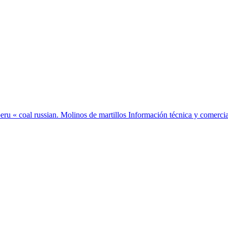
peru « coal russian. Molinos de martillos Información técnica y comerci