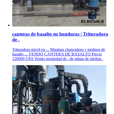
canteras de basalto en honduras | Trituradora
de .
Trituradora móvil en ... Mquinas chancadora y molinos de
basalto ... VENDO CANTERA DE BASALTO Precio
120000 U$A Vendo propiedad de . de minas de piedras .