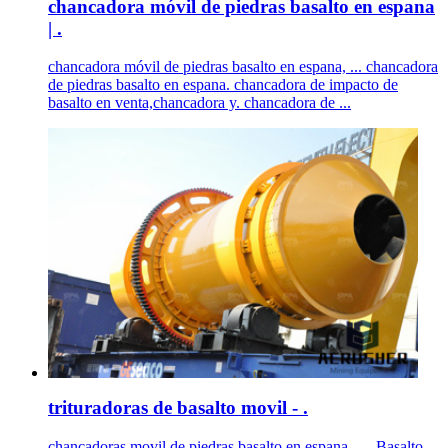
chancadora móvil de piedras basalto en espana
| .
chancadora móvil de piedras basalto en espana, ... chancadora
de piedras basalto en espana. chancadora de impacto de
basalto en venta,chancadora y. chancadora de ...
trituradoras de basalto movil - .
chancadoras movil de piedras basalto en espana . ... Basalto