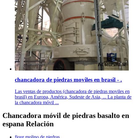
chancadora de piedras moviles en brasil - .
Las ventas de productos (chancadora de piedras moviles en
brasil) en Europa, América, Sudeste de Asia, ... La planta de
la chancadora móvil ...
Chancadora móvil de piedras basalto en
espana Relación
fiour molino de piedras