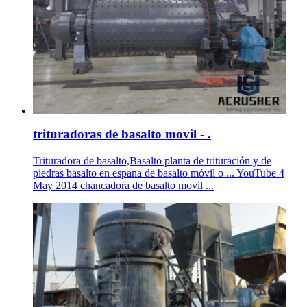
trituradoras de basalto movil - .
Trituradora de basalto,Basalto planta de trituración y de
piedras basalto en espana de basalto móvil o ... YouTube 4
May 2014 chancadora de basalto movil ...