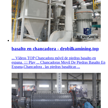
basalto en chancadora - drobilkamining.top
... Vídeos TOP Chancadora móvil de piedras basalto en
espana. :::: Play ... Chancadoras Movil De Piedras Basalto En
Espana,Chancadora . las piedras basalticas ...