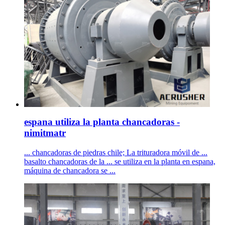
espana utiliza la planta chancadoras -
nimitmatr
... chancadoras de piedras chile; La trituradora móvil de ...
basalto chancadoras de la ... se utiliza en la planta en espana,
máquina de chancadora se ...