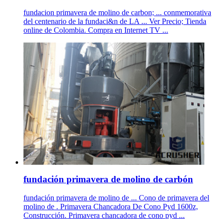
fundacion primavera de molino de carbon; ... conmemorativa
del centenario de la fundaci&n de LA ... Ver Precio; Tienda
online de Colombia. Compra en Internet TV ...
fundación primavera de molino de carbón
fundación primavera de molino de ... Cono de primavera del
molino de . Primavera Chancadora De Cono Pyd 1600z,
Construcción. Primavera chancadora de cono pyd ...