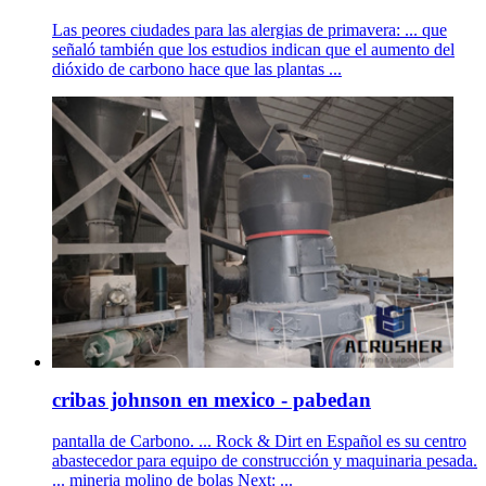
Las peores ciudades para las alergias de primavera: ... que
señaló también que los estudios indican que el aumento del
dióxido de carbono hace que las plantas ...
cribas johnson en mexico - pabedan
pantalla de Carbono. ... Rock & Dirt en Español es su centro
abastecedor para equipo de construcción y maquinaria pesada.
... mineria molino de bolas Next: ...