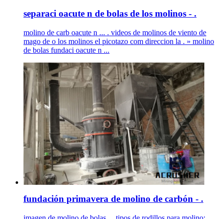
separaci oacute n de bolas de los molinos - .
molino de carb oacute n ... . videos de molinos de viento de
mago de o los molinos el picotazo com direccion la . » molino
de bolas fundaci oacute n ...
fundación primavera de molino de carbón - .
imagen de molino de bolas ... tipos de rodillos para molino;