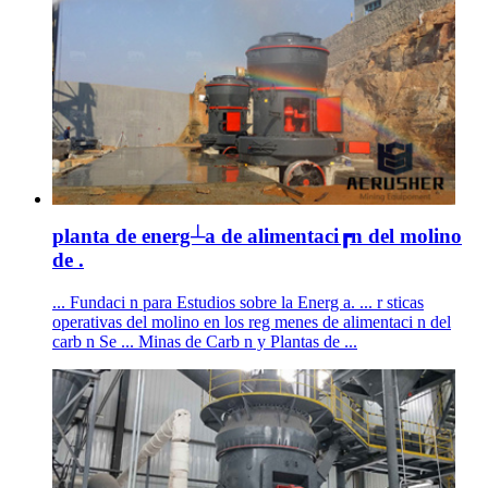
planta de energ┴a de alimentaci┏n del molino
de .
... Fundaci n para Estudios sobre la Energ a. ... r sticas
operativas del molino en los reg menes de alimentaci n del
carb n Se ... Minas de Carb n y Plantas de ...