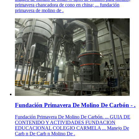
primavera chancadora de cono en china; ... fundación
primavera de molino de .
Fundación Primavera De Molino De Carbón - .
Fundación Primavera De Molino De Carbón. ... GUIA DE
CONTENIDO Y ACTIVIDADES FUNDACION
EDUCACIONAL COLEGIO CARMELA ... Manejo De
Carb n De Carb n Molino De .