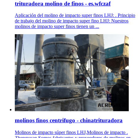
trituradora molino de finos - es.wfczaf
Aplicación del molino de impacto super finos LHJ: . Principio
de trabajo del molino de impacto super fino LHJ: Nuestros
molinos de impacto super finos tienen un ...
molinos finos centrifugo - chinatrituradora
Molinos de impacto súper finos LHJ,Molinos de impacto .
Zhengyuan Somos fabricantes y proveedores de molinos en