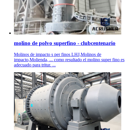
molino de polvo superfino - clubcentenario
Molinos de impacto s per finos LHJ,Molinos de
impacto,Molienda, ... como resultado el molino super fino es
adecuado para tritur. ...