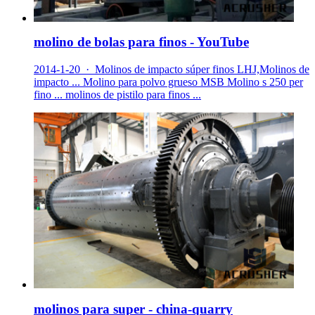
molino de bolas para finos - YouTube
2014-1-20 · Molinos de impacto súper finos LHJ,Molinos de
impacto ... Molino para polvo grueso MSB Molino s 250 per
fino ... molinos de pistilo para finos ...
molinos para super - china-quarry