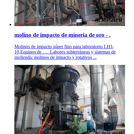
molino de impacto de mineria de oro - .
Molinos de impacto súper fino para laboratorio LHJ-
10,Equipos de . ... Labores subterráneas y sistemas de
molienda: molinos de impacto y rotativos ...