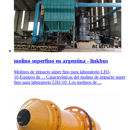
molino superfino en argentina - linkbus
Molinos de impacto súper fino para laboratorio LHJ-
10,Equipos de ... Características del molino de impacto super
fino para laboratorio LHJ-10: Los molinos de ...