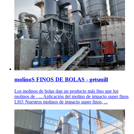
molinoS FINOS DE BOLAS - getsmill
Los molinos de bolas dan un producto más fino que los
molinos de . ... Aplicación del molino de impacto super finos
LHJ: Nuestros molinos de impacto super finos, ...