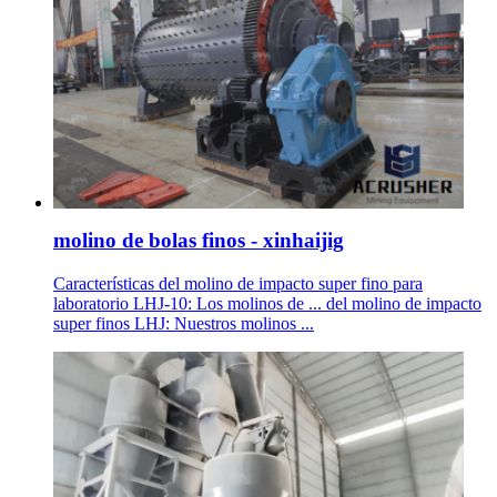
molino de bolas finos - xinhaijig
Características del molino de impacto super fino para
laboratorio LHJ-10: Los molinos de ... del molino de impacto
super finos LHJ: Nuestros molinos ...