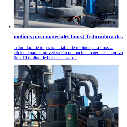
molinos para materiales finos | Trituradora de .
Trituradora de impacto; ... tabla de molinos para finos ...
eficiente para la pulverización de muchos materiales en polvo
fino. El molino de bolas es usado ...