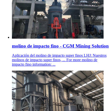
molino de impacto fino - CGM Mining Solution
Aplicación del molino de impacto super finos LHJ: Nuestros
molinos de impacto super finos, ... For more molino de
impacto fino information: ...