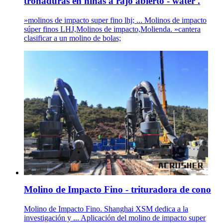
tronaduras en ninas a rajo abierto - water .
»molinos de impacto super fino lhj; ... Molinos de impacto
súper finos LHJ,Molinos de impacto,Molienda. »cantera
clasificar a un molino de bolas;
Molino de Impacto Fino - trituradora de cono
Molino de Impacto Fino. Shanghai XSM dedica a la
investigación y ... Aplicación del molino de impacto super