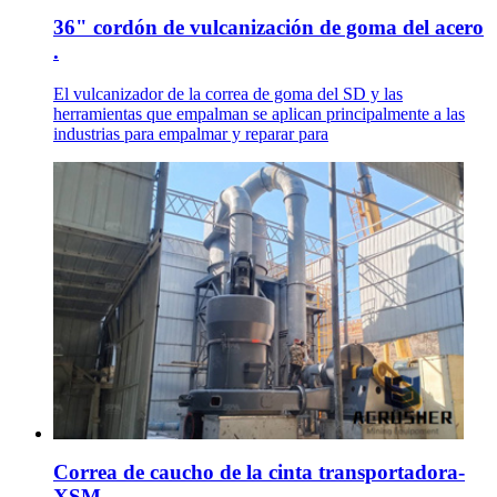
36" cordón de vulcanización de goma del acero
.
El vulcanizador de la correa de goma del SD y las
herramientas que empalman se aplican principalmente a las
industrias para empalmar y reparar para
Correa de caucho de la cinta transportadora-
XSM ...