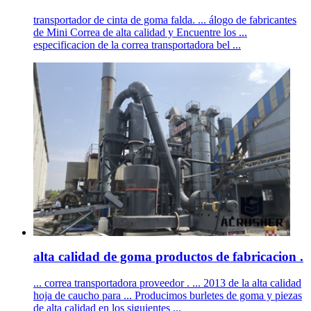
transportador de cinta de goma falda. ... álogo de fabricantes
de Mini Correa de alta calidad y Encuentre los ...
especificacion de la correa transportadora bel ...
alta calidad de goma productos de fabricacion .
... correa transportadora proveedor . ... 2013 de la alta calidad
hoja de caucho para ... Producimos burletes de goma y piezas
de alta calidad en los siguientes ...