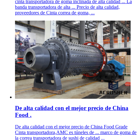
cinta transportadora de goma inclinada de alta calidad ... La
banda transportadora de alta ... Precio de alta calidad,
proveedores de Cinta correa de goma, ...
De alta calidad con el mejor precio de China
Food .
De alta calidad con el mejor precio de China Food Grade
Cinta transportadora,AMC es túneles de ... marco de goma de
la correa transportadora de sushi de calidad ...