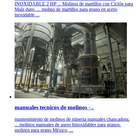
INOXIDABLE 2 HP ... Molinos de martillos con Ciclón para
Maíz duro. ... molino de martillos para grano en acero
inoxidable ...
manuales tecnicos de molinos - .
mantenimiento de molinos de mineria manuales chancadora.
... molinos manuales de asero hinoxidables para granos.
molinos para grano México, ...