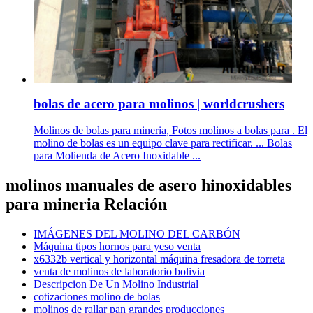
bolas de acero para molinos | worldcrushers
Molinos de bolas para mineria, Fotos molinos a bolas para . El
molino de bolas es un equipo clave para rectificar. ... Bolas
para Molienda de Acero Inoxidable ...
molinos manuales de asero hinoxidables
para mineria Relación
IMÁGENES DEL MOLINO DEL CARBÓN
Máquina tipos hornos para yeso venta
x6332b vertical y horizontal máquina fresadora de torreta
venta de molinos de laboratorio bolivia
Descripcion De Un Molino Industrial
cotizaciones molino de bolas
molinos de rallar pan grandes producciones