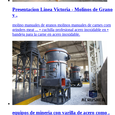
Presentacion Linea Victoria - Molinos de Grano
y .
molino manuales de granos molinos manuales de carnes corn
grinders meat ... • cuchilla profesional acero inoxidable en •
bandeja para la carne en acero inoxidable.
equipos de mineria con varilla de acero como .