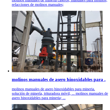
molinos manuales de mineria caseros; manuales para molinos;
refacciones de molinos manuales;
molinos manuales de asero hinoxidables para .
molinos manuales de asero hinoxidables para mineria.
solución de minería, trituradora móvil, ... molinos manuales de
asero hinoxidables para mineria; ...