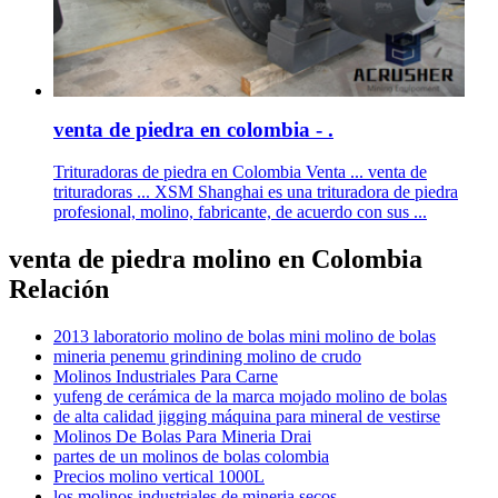
venta de piedra en colombia - .
Trituradoras de piedra en Colombia Venta ... venta de
trituradoras ... XSM Shanghai es una trituradora de piedra
profesional, molino, fabricante, de acuerdo con sus ...
venta de piedra molino en Colombia
Relación
2013 laboratorio molino de bolas mini molino de bolas
mineria penemu grindining molino de crudo
Molinos Industriales Para Carne
yufeng de cerámica de la marca mojado molino de bolas
de alta calidad jigging máquina para mineral de vestirse
Molinos De Bolas Para Mineria Drai
partes de un molinos de bolas colombia
Precios molino vertical 1000L
los molinos industriales de mineria secos