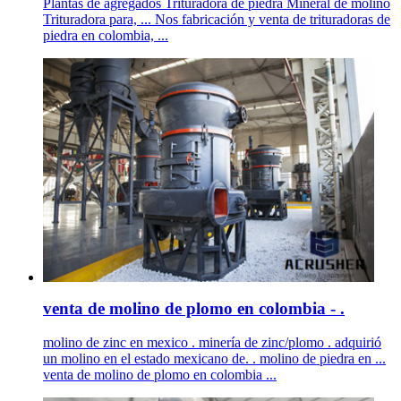
Plantas de agregados Trituradora de piedra Mineral de molino
Trituradora para, ... Nos fabricación y venta de trituradoras de
piedra en colombia, ...
venta de molino de plomo en colombia - .
molino de zinc en mexico . minería de zinc/plomo . adquirió
un molino en el estado mexicano de. . molino de piedra en ...
venta de molino de plomo en colombia ...