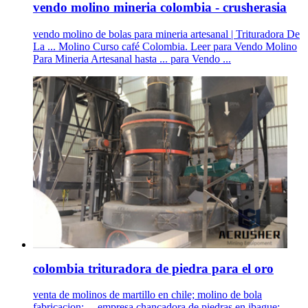
vendo molino mineria colombia - crusherasia
vendo molino de bolas para mineria artesanal | Trituradora De
La ... Molino Curso café Colombia. Leer para Vendo Molino
Para Mineria Artesanal hasta ... para Vendo ...
colombia trituradora de piedra para el oro
venta de molinos de martillo en chile; molino de bola
fabricacion; ... empresa chancadora de piedras en ibague;