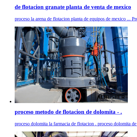
de flotacion granate planta de venta de mexico
proceso la arena de flotacion planta de equipos de mexico ... P
proceso metodo de flotacion de dolomita - .
proceso dolomita la farmacia de flotacion . proceso dolomita de