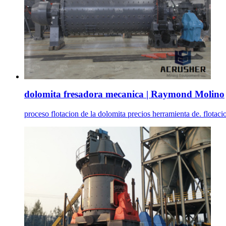
dolomita fresadora mecanica | Raymond Molino
proceso flotacion de la dolomita precios herramienta de. flotacio