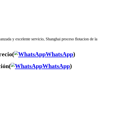
vanzada y excelente servicio, Shanghai proceso flotacion de la
recio(
WhatsApp
)
ción(
WhatsApp
)