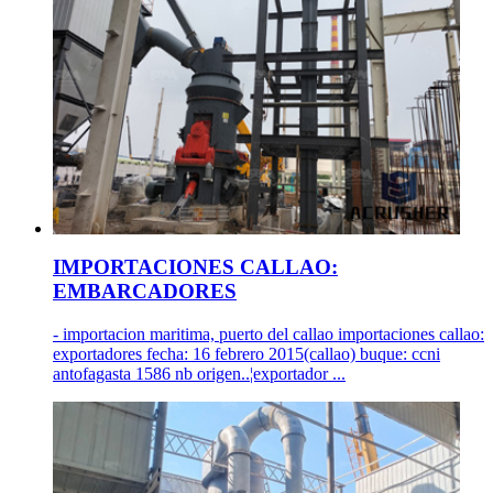
IMPORTACIONES CALLAO:
EMBARCADORES
- importacion maritima, puerto del callao importaciones callao:
exportadores fecha: 16 febrero 2015(callao) buque: ccni
antofagasta 1586 nb origen..¦exportador ...