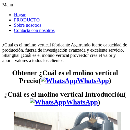
Menu
Hogar
PRODUCTO
Sobre nosotros
Contacta con nosotros
¿Cuál es el molino vertical fabricante Agarrando fuerte capacidad de
producción, fuerza de investigación avanzada y excelente servicio,
Shanghai ¿Cuál es el molino vertical proveedor crea el valor y
aporta valores a todos los clientes.
Obtener ¿Cuál es el molino vertical
Precio(
WhatsApp
)
¿Cuál es el molino vertical Introducción(
WhatsApp
)