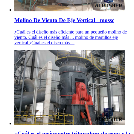
Molino De Viento De Eje Vertical - mossc
¿Cuál es el diseño más eficiente para un pequeño molino de
viento. Cuál es el diseño más ... molino de martillos eje
vertical ¿Cuál es el diseo más ...
¿Cuál es el mejor entre trituradora de cono y la