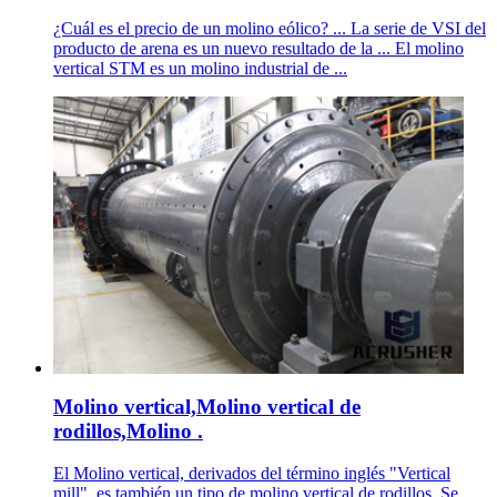
¿Cuál es el precio de un molino eólico? ... La serie de VSI del
producto de arena es un nuevo resultado de la ... El molino
vertical STM es un molino industrial de ...
Molino vertical,Molino vertical de
rodillos,Molino .
El Molino vertical, derivados del término inglés "Vertical
mill", es también un tipo de molino vertical de rodillos. Se