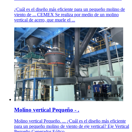
¿Cuál es el diseño más eficiente para un pequeño molino de
viento de ... CEMEX Se realiza por medio de un molino
vertical de acero, que muele el ...
Molino vertical Pequeño - .
Molino vertical Pequeño. ... ¿Cuál es el diseño más eficiente
para un pequeño molino de viento de eje vertical? Eje Vertical
Pequeño Generador Eólico, ...