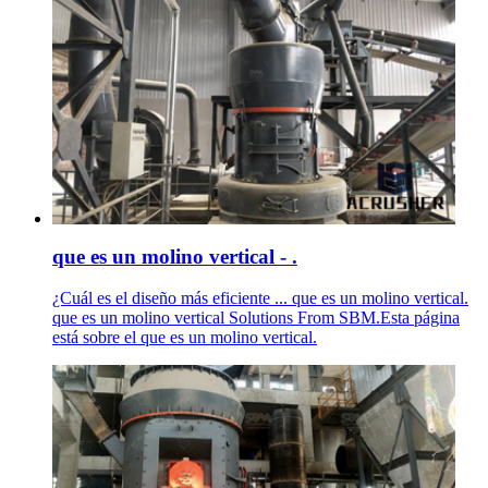
que es un molino vertical - .
¿Cuál es el diseño más eficiente ... que es un molino vertical.
que es un molino vertical Solutions From SBM.Esta página
está sobre el que es un molino vertical.