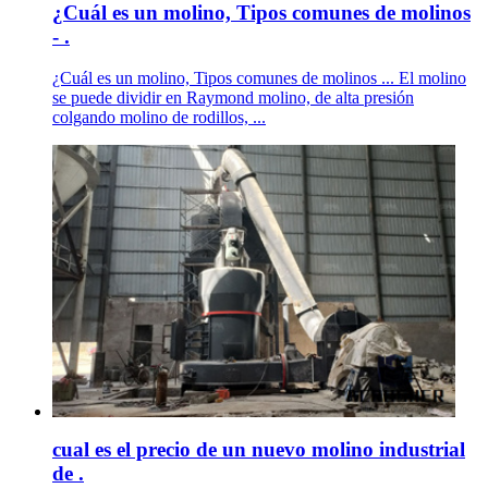
¿Cuál es un molino, Tipos comunes de molinos
- .
¿Cuál es un molino, Tipos comunes de molinos ... El molino
se puede dividir en Raymond molino, de alta presión
colgando molino de rodillos, ...
cual es el precio de un nuevo molino industrial
de .