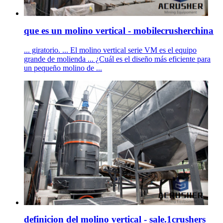
que es un molino vertical - mobilecrusherchina
... giratorio. ... El molino vertical serie VM es el equipo
grande de molienda ... ¿Cuál es el diseño más eficiente para
un pequeño molino de ...
definicion del molino vertical - sale.1crushers