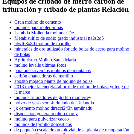
Equipos de cribado de hierro carbón de
trituración y cribado de plantas Relación
Gran molino de cemento
molinos para moler arinas
Lambda Molienda molinoer De
Metabisulfito de sodio grado industrial na2s2o5
htwf68x80 molino de martillo
minerales de oro utilizado forjado bolas de acero para molino
de bolas
Agriturismo Molino Santa Marta
molino levalle ultimas fotos
para que sirven los molinos de montañas
carbón chancadoras de martillo
aposito mojado planta de molino de bolas
2013 mejor la energía- ahorro de molino de bolas- yufeng de
la marca
molinos trituradores de grafito monterrey
polvo de yeso semi-hidratado de Tailandia
jk cemento molino direcci243n tamilnadu
disposicion general molino marcy
molino para pulverizar cacao
molinos de tprnillo domesticos
de pequeña escala de oro aluvial de la planta de recuperación