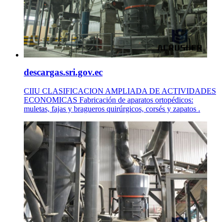
descargas.sri.gov.ec
CIIU CLASIFICACION AMPLIADA DE ACTIVIDADES
ECONOMICAS Fabricación de aparatos ortopédicos:
muletas, fajas y bragueros quirúrgicos, corsés y zapatos .