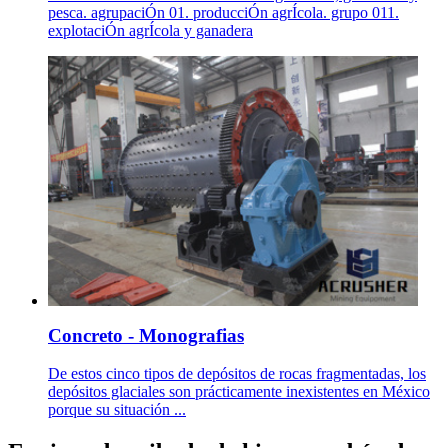
pesca. agrupaciÓn 01. producciÓn agrÍcola. grupo 011.
explotaciÓn agrÍcola y ganadera
Concreto - Monografias
De estos cinco tipos de depósitos de rocas fragmentadas, los
depósitos glaciales son prácticamente inexistentes en México
porque su situación ...