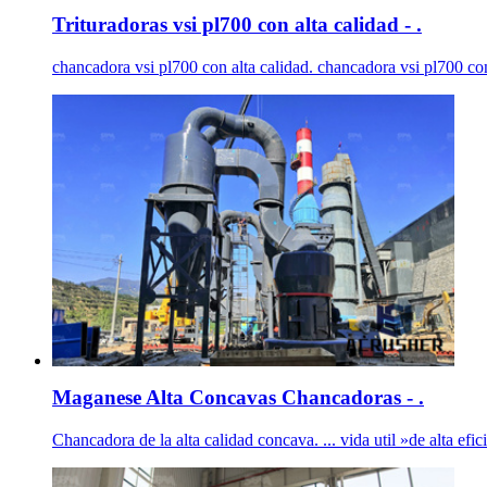
Trituradoras vsi pl700 con alta calidad - .
chancadora vsi pl700 con alta calidad. chancadora vsi pl700 con 
Maganese Alta Concavas Chancadoras - .
Chancadora de la alta calidad concava. ... vida util »de alta e