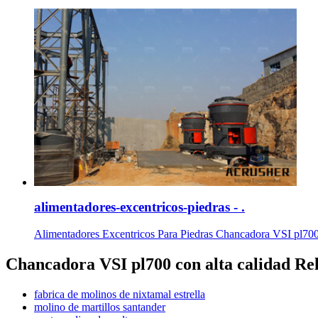
alimentadores-excentricos-piedras - .
Alimentadores Excentricos Para Piedras Chancadora VSI pl700 con
Chancadora VSI pl700 con alta calidad Re
fabrica de molinos de nixtamal estrella
molino de martillos santander