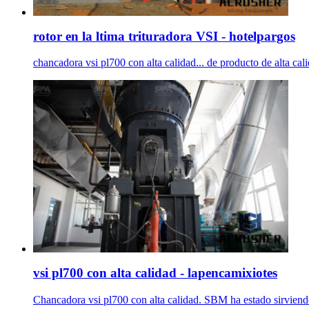
rotor en la ltima trituradora VSI - hotelpargos
chancadora vsi pl700 con alta calidad... de producto de alta calid
vsi pl700 con alta calidad - lapencamixiotes
Chancadora vsi pl700 con alta calidad. SBM ha estado sirviendo 