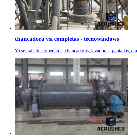
chancadora vsi completas - tecnowindows
Ya se trate de comederos, chancadoras, lavadoras, pantallas, cin