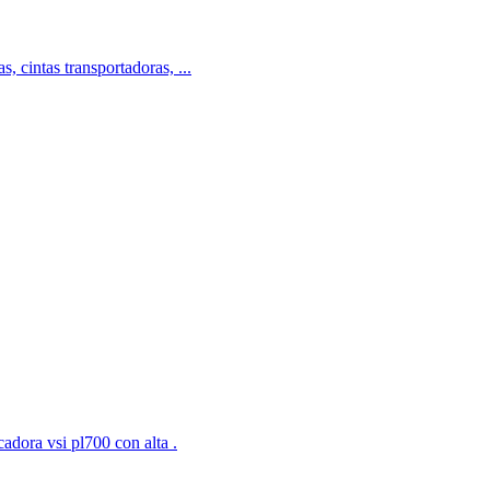
, cintas transportadoras, ...
adora vsi pl700 con alta .