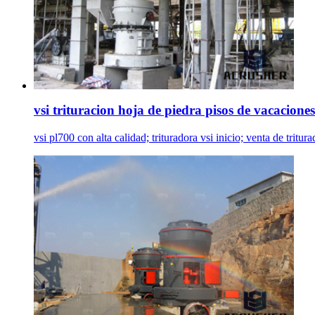
vsi trituracion hoja de piedra pisos de vacaciones
vsi pl700 con alta calidad; trituradora vsi inicio; venta de trit