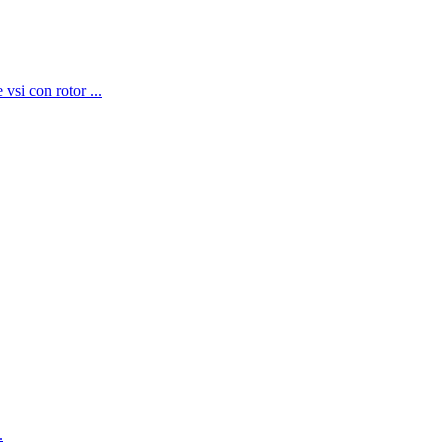
vsi con rotor ...
.