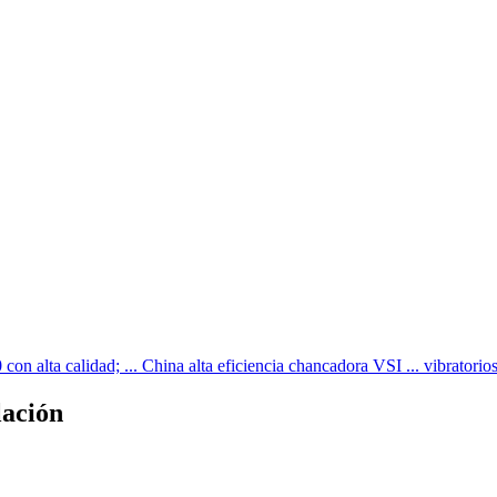
 alta calidad; ... China alta eficiencia chancadora VSI ... vibratorios
lación