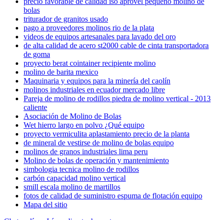
precio favorable de calidad iso aprovel pequeño molino de
bolas
triturador de granitos usado
pago a proveedores molinos rio de la plata
videos de equipos artesanales para lavado del oro
de alta calidad de acero st2000 cable de cinta transportadora
de goma
proyecto berat cointainer recipiente molino
molino de barita mexico
Maquinaria y equipos para la minería del caolín
molinos industriales en ecuador mercado libre
Pareja de molino de rodillos piedra de molino vertical - 2013
caliente
Asociación de Molino de Bolas
Wet hierro largo en polvo ¿Qué equipo
proyecto vermiculita aplastamiento precio de la planta
de mineral de vestirse de molino de bolas equipo
molinos de granos industriales lima peru
Molino de bolas de operación y mantenimiento
simbologia tecnica molino de rodillos
carbón capacidad molino vertical
smill escala molino de martillos
fotos de calidad de suministro espuma de flotación equipo
Mapa del sitio