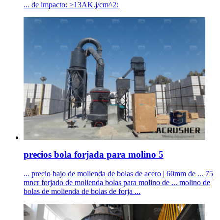
... de impacto: ≥13AK.j/cm^2:
precios bola forjada para molino 5
... precio bajo de molienda de bolas de acero | 60mm de ... 75
mncr forjado de molienda bolas para molino de ... molino de
bolas de molienda de bolas de forja ...