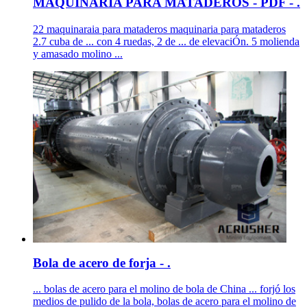
MAQUINARIA PARA MATADEROS - PDF - .
22 maquinaraia para mataderos maquinaria para mataderos
2.7 cuba de ... con 4 ruedas, 2 de ... de elevaciÓn. 5 molienda
y amasado molino ...
Bola de acero de forja - .
... bolas de acero para el molino de bola de China ... forjó los
medios de pulido de la bola, bolas de acero para el molino de