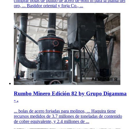
comprar bolas de pulido de acero de 60m m para la planta del
oro, ... Bastidor oriental y forja Co., ...
Rumbo Minero Edición 82 by Grupo Digamma
- .
... bolas de acero forjadas para molinos, ... Haquira tiene
recursos medidos de 3.7 millones de toneladas de contenido
de cobre equivalente, y 2.4 millones de ...