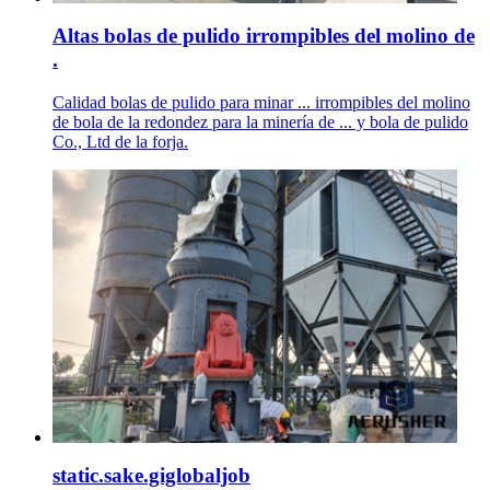
Altas bolas de pulido irrompibles del molino de
.
Calidad bolas de pulido para minar ... irrompibles del molino
de bola de la redondez para la minería de ... y bola de pulido
Co., Ltd de la forja.
static.sake.giglobaljob