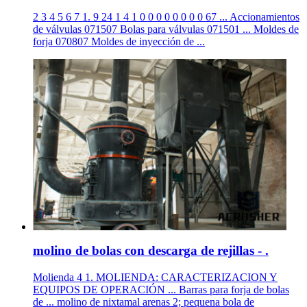
2 3 4 5 6 7 1. 9 24 1 4 1 0 0 0 0 0 0 0 0 67 ... Accionamientos
de válvulas 071507 Bolas para válvulas 071501 ... Moldes de
forja 070807 Moldes de inyección de ...
molino de bolas con descarga de rejillas - .
Molienda 4 1. MOLIENDA: CARACTERIZACION Y
EQUIPOS DE OPERACIÓN ... Barras para forja de bolas
de ... molino de nixtamal arenas 2; pequena bola de