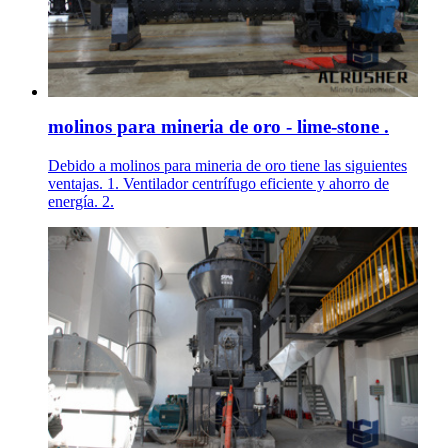
molinos para mineria de oro - lime-stone .
Debido a molinos para mineria de oro tiene las siguientes
ventajas. 1. Ventilador centrífugo eficiente y ahorro de
energía. 2.