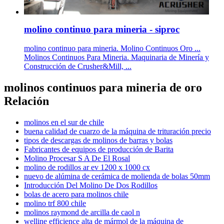
molino continuo para mineria - siproc
molino continuo para mineria. Molino Continuos Oro ...
Molinos Continuos Para Mineria. Maquinaria de Minería y
Construcción de Crusher&Mill, ...
molinos continuos para mineria de oro
Relación
molinos en el sur de chile
buena calidad de cuarzo de la máquina de trituración precio
tipos de descargas de molinos de barras y bolas
Fabricantes de equipos de producción de Barita
Molino Procesar S A De El Rosal
molino de rodillos ar ev 1200 x 1000 cx
nuevo de alúmina de cerámica de molienda de bolas 50mm
Introducción Del Molino De Dos Rodillos
bolas de acero para molinos chile
molino trf 800 chile
molinos raymond de arcilla de caol n
welline efficience alta de mármol de la máquina de