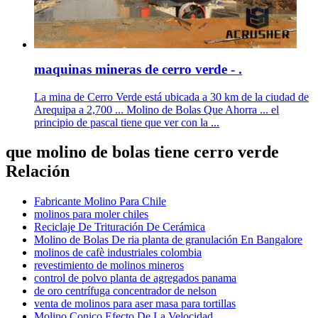
maquinas mineras de cerro verde - .
La mina de Cerro Verde está ubicada a 30 km de la ciudad de
Arequipa a 2,700 ... Molino de Bolas Que Ahorra ... el
principio de pascal tiene que ver con la ...
que molino de bolas tiene cerro verde
Relación
Fabricante Molino Para Chile
molinos para moler chiles
Reciclaje De Trituración De Cerámica
Molino de Bolas De ria planta de granulación En Bangalore
molinos de cafè industriales colombia
revestimiento de molinos mineros
control de polvo planta de agregados panama
de oro centrífuga concentrador de nelson
venta de molinos para aser masa para tortillas
Molino Conico Efecto De La Velocidad