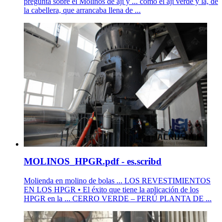
pregunta sobre el Molinos de aji y ... como el ají verde y la, de
la cabellera, que arrancaba llena de ...
MOLINOS_HPGR.pdf - es.scribd
Molienda en molino de bolas ... LOS REVESTIMIENTOS
EN LOS HPGR • El éxito que tiene la aplicación de los
HPGR en la ... CERRO VERDE – PERÚ PLANTA DE ...