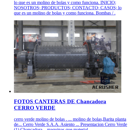
lo que es un molino de bolas y como funciona. INICIO;
NOSOTROS; PRODUCTOS; CONTACTO; CASOS; lo
que es un molino de bolas y como funciona. Bombas / .
FOTOS CANTERAS DE Chancadora
CERRO VERDE
cerro verde molino de bolas . ... molino de bolas,Barita planta
de... Cerro Verde S.A.A. Asiento ... Presentacion Cerro Verde
(1) Chancadora... maquinas que material ...