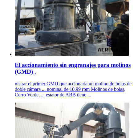
El accionamiento sin engranajes para molinos
(GMD) .
nistrar el primer GMD que accionaría un molino de bolas de
doble cámara ... nominal de 10.99 rpm Molinos de bolas,
Cerro Verde, ... estator de ABB tiene ...