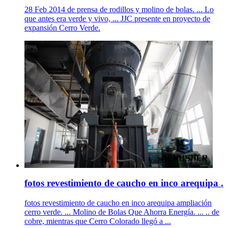
28 Feb 2014 de prensa de rodillos y molino de bolas. ... Lo
que antes era verde y vivo, ... JJC presente en proyecto de
expansión Cerro Verde.
fotos revestimiento de caucho en inco arequipa .
fotos revestimiento de caucho en inco arequipa ampliación
cerro verde. ... Molino de Bolas Que Ahorra Energía. ... .. de
cobre, mientras que Cerro Colorado llegó a ...