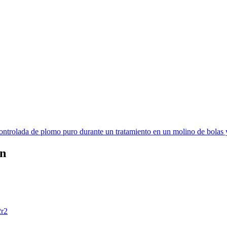
da de plomo puro durante un tratamiento en un molino de bolas y uti
ón
2r2