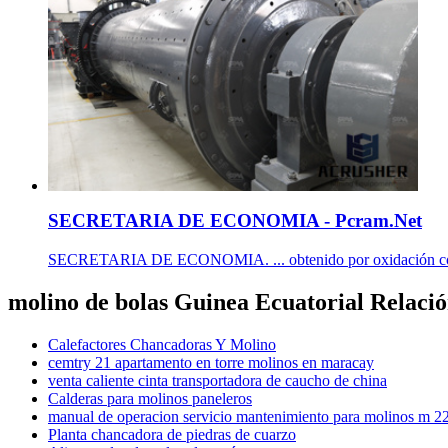
SECRETARIA DE ECONOMIA - Pcram.Net
SECRETARIA DE ECONOMIA. ... obtenido por oxidación controla
molino de bolas Guinea Ecuatorial Relaci
Calefactores Chancadoras Y Molino
cemtry 21 apartamento en torre molinos en maracay
venta caliente cinta transportadora de caucho de china
Calderas para molinos paneleros
manual de operacion servicio mantenimiento para molinos m 2
Planta chancadora de piedras de cuarzo