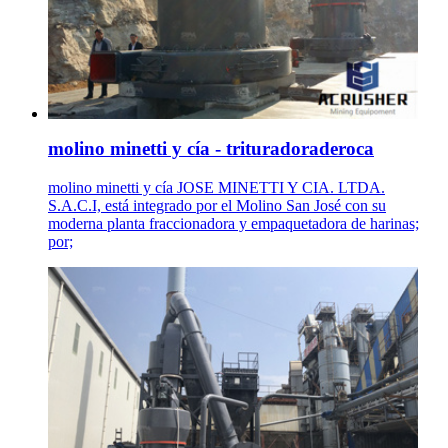
molino minetti y cía - trituradoraderoca
molino minetti y cía JOSE MINETTI Y CIA. LTDA.
S.A.C.I, está integrado por el Molino San José con su
moderna planta fraccionadora y empaquetadora de harinas;
por;