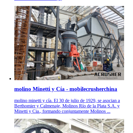
molino Minetti y Cía - mobilecrusherchina
molino minetti y cía. El 30 de julio de 1929, se asocian a
Berthomier y Calmenaje, Molinos Río de la Plata S.A. y
Minetti y Cia., formando conjuntamente Molinos ...