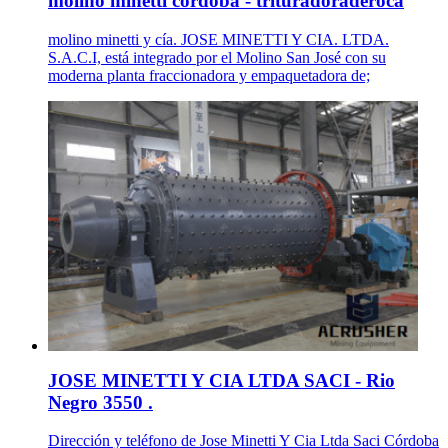
molino minetti cordoba - trituradoraderoca
molino minetti y cía. JOSE MINETTI Y CIA. LTDA.
S.A.C.I, está integrado por el Molino San José con su
moderna planta fraccionadora y empaquetadora de;
JOSE MINETTI Y CIA LTDA SACI - Rio
Negro 3550 .
Dirección y teléfono de Jose Minetti Y Cia Ltda Saci Córdoba