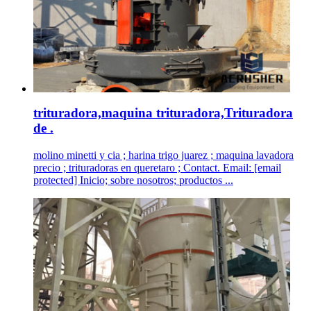
trituradora,maquina trituradora,Trituradora
de .
molino minetti y cia ; harina trigo juarez ; maquina lavadora
precio ; trituradoras en queretaro ; Contact. Email: [email
protected] Inicio; sobre nosotros; productos ...