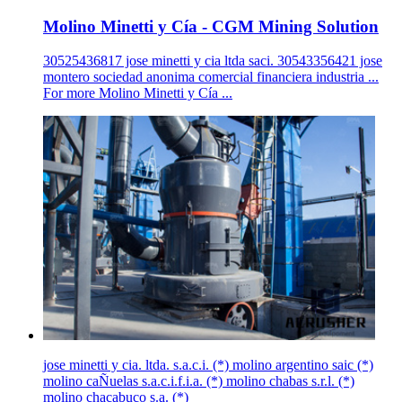
Molino Minetti y Cía - CGM Mining Solution
30525436817 jose minetti y cia ltda saci. 30543356421 jose
montero sociedad anonima comercial financiera industria ...
For more Molino Minetti y Cía ...
jose minetti y cia. ltda. s.a.c.i. (*) molino argentino saic (*)
molino caÑuelas s.a.c.i.f.i.a. (*) molino chabas s.r.l. (*)
molino chacabuco s.a. (*)