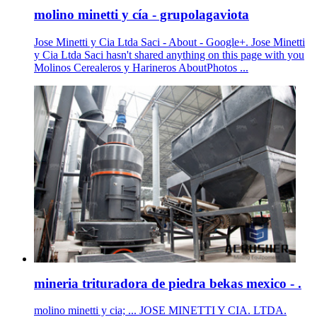
molino minetti y cía - grupolagaviota
Jose Minetti y Cia Ltda Saci - About - Google+. Jose Minetti
y Cia Ltda Saci hasn't shared anything on this page with you
Molinos Cerealeros y Harineros AboutPhotos ...
mineria trituradora de piedra bekas mexico - .
molino minetti y cia; ... JOSE MINETTI Y CIA. LTDA.