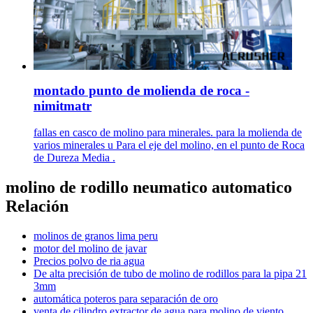
montado punto de molienda de roca -
nimitmatr
fallas en casco de molino para minerales. para la molienda de
varios minerales u Para el eje del molino, en el punto de Roca
de Dureza Media .
molino de rodillo neumatico automatico
Relación
molinos de granos lima peru
motor del molino de javar
Precios polvo de ria agua
De alta precisión de tubo de molino de rodillos para la pipa 21
3mm
automática poteros para separación de oro
venta de cilindro extractor de agua para molino de viento