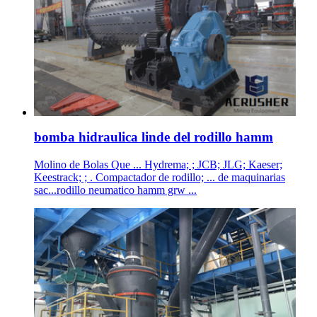
bomba hidraulica linde del rodillo hamm
Molino de Bolas Que ... Hydrema; ; JCB; JLG; Kaeser;
Keestrack; ; . Compactador de rodillo; ... de maquinarias
sac...rodillo neumatico hamm grw ...