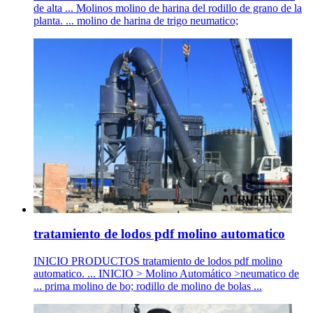
de alta ... Molinos molino de harina del rodillo de grano de la
planta. ... molino de harina de trigo neumatico;
tratamiento de lodos pdf molino automatico
INICIO PRODUCTOS tratamiento de lodos pdf molino
automatico. ... INICIO > Molino Automático >neumatico de
... prima molino de bo; rodillo de molino de bolas ...