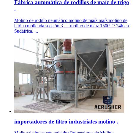
Fábrica automática de rodillos de maíz de trigo
.
Molino de rodillo neumático molino de maíz maíz molino de
harina molienda sección 3. ... molino de maíz 1500T / 24h en
Sudáfrica, ...
importadores de filtro industriales molino .
Molino de bolas con agitador Proveedores de Molino ...