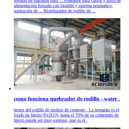
Molino de martillos para ... volteador para carros y tolva de
alimentación forzada con bisinfin y sistema neumatico,
aspiración de ... Biotriturador de rodillo de ...
como funciona quebrador de rodillo - water .
motor del rodillo de molino de cemento . La hematita es el
óxido de hierro (Fe2O3), hasta el 70% de su contenido de
hierro puede ser muy extenso, que es el .