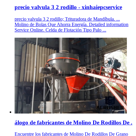
precio valvula 3 2 rodillo - xinhaiepcservice
precio valvula 3 2 rodillo; Trituradora de Mandíbula. ...
Molino de Bolas Que Ahorra Energía. Detailed information
Service Online. Celda de Flotación Tipo Palo ...
álogo de fabricantes de Molino De Rodillos De .
Encuentre los fabricantes de Molino De Rodillos De Grano