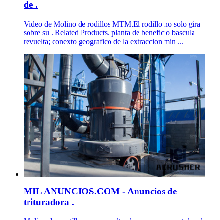
de .
Video de Molino de rodillos MTM,El rodillo no solo gira
sobre su . Related Products. planta de beneficio bascula
revuelta; conexto geografico de la extraccion min ...
MIL ANUNCIOS.COM - Anuncios de
trituradora .