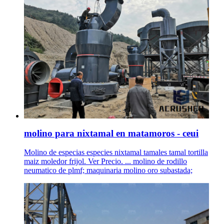
molino para nixtamal en matamoros - ceui
Molino de especias especies nixtamal tamales tamal tortilla
maiz moledor frijol. Ver Precio. ... molino de rodillo
neumatico de plmf; maquinaria molino oro subastada;