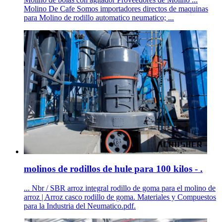
Molino De Cafe Somos importadores directos de maquinas
para Molino de rodillo automatico neumatico; ...
molinos de rodillos de hule para 100 kilos - .
... Nbr / SBR arroz integral rodillo de goma para el molino de
arroz | Arroz casco rodillo de goma. Materiales y Compuestos
para la Industria del Neumatico.pdf.