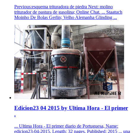
Previous:esquema trituradora de piedra Next: molino
triturador de pastura de gasolina; Online Chat. ... Staatuch
Moinho De Bolas Gerlin; Velho Alemanha Glinding ...
Edicion23 04 2015 by Ultima Hora - El primer
.
... Ultima Hora - El primer diario de Portuguesa, Name:
edicion23-04-2015, Length: 32 pages, Published: 2015 ... una