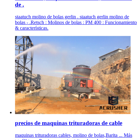
de .
staatuch molino de bolas gerlin . staatuch gerlin molino de
bolas - .Retsch : Molinos de bolas : PM 400 : Funcionamiento
& características.
precios de maquinas trituradoras de cable
maquinas trituradoras cables, molino de bolas,Barita ... Más