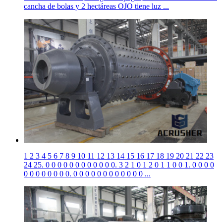
cancha de bolas y 2 hectáreas OJO tiene luz ...
1 2 3 4 5 6 7 8 9 10 11 12 13 14 15 16 17 18 19 20 21 22 23
24 25. 0 0 0 0 0 0 0 0 0 0 0 0. 3 2 1 0 1 2 0 1 1 0 0 1. 0 0 0 0
0 0 0 0 0 0 0 0. 0 0 0 0 0 0 0 0 0 0 0 0 ...