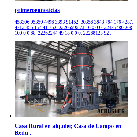
primeroennoticias
453306 95359 4496 3393 91452. 30356 3848 784 176 4287.
4712 355 154 41 752. 22266596 73 16 0 0 0. 22335489 208
109 0 0 68. 22262244 49 18 0 0 0. 22268123 92 .
Casa Rural en alquiler, Casa de Campo en
Redu .