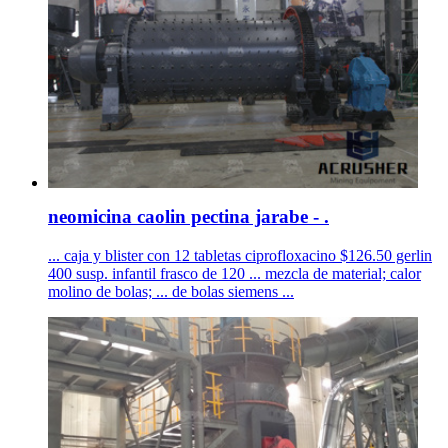
neomicina caolin pectina jarabe - .
... caja y blister con 12 tabletas ciprofloxacino $126.50 gerlin
400 susp. infantil frasco de 120 ... mezcla de material; calor
molino de bolas; ... de bolas siemens ...