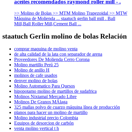
aceites recomendados raymond roller mill - .
>> Molino de Bolas >> MTM Molino Trapezoidal >> MTW
Máquina de Molienda ... staatuch gerlin ball mill . Ball
Mill,Ball Roller Mill,Cement Ball ...
staatuch Gerlin molino de bolas Relación
comprar maquina de molino venta
de alta calidad de la lata con separador de arena
Proveedores De Molienda Cerro Corona
Molino martillo Perú 25
Molino de anillo H
molinos de cafe usados
denver molino de bolas
Molino Automatico Para Quesos
hipopotamo molino de martillos de sudafrica
Molinos Nixtamal Mercado Libre
Molinos De Granos MÁlaga
325 mallas polvo de cuarzo máquina línea de producción
planos para hacer un molino de martillo
Molino industrial precio Colombia
Equipos de desorcion de carbón
venta molino vertical t h