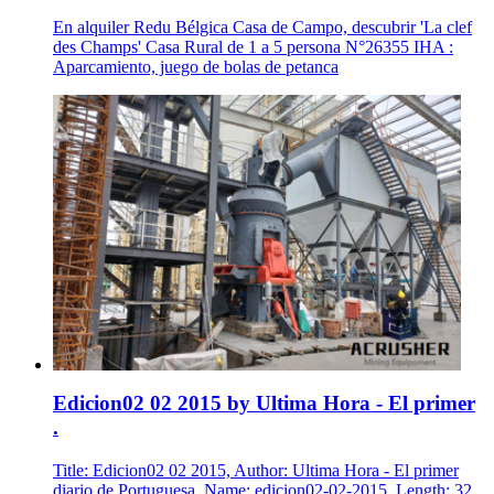
En alquiler Redu Bélgica Casa de Campo, descubrir 'La clef
des Champs' Casa Rural de 1 a 5 persona N°26355 IHA :
Aparcamiento, juego de bolas de petanca
Edicion02 02 2015 by Ultima Hora - El primer
.
Title: Edicion02 02 2015, Author: Ultima Hora - El primer
diario de Portuguesa, Name: edicion02-02-2015, Length: 32