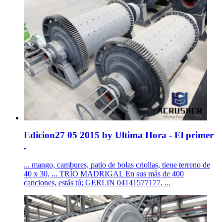
Edicion27 05 2015 by Ultima Hora - El primer
.
... mango, cambures, patio de bolas criollas, tiene terreno de
40 x 30, ... TRÍO MADRIGAL En sus más de 400
canciones, estás tú; GERLIN 04141577177, ...