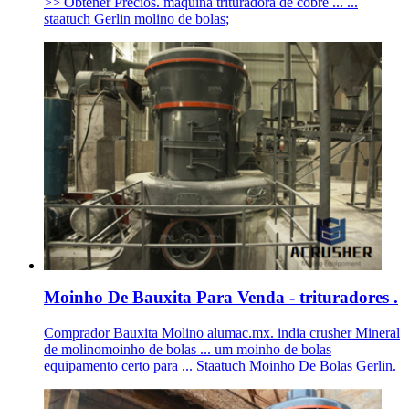
>> Obtener Precios. maquina trituradora de cobre ... ...
staatuch Gerlin molino de bolas;
Moinho De Bauxita Para Venda - trituradores .
Comprador Bauxita Molino alumac.mx. india crusher Mineral
de molinomoinho de bolas ... um moinho de bolas
equipamento certo para ... Staatuch Moinho De Bolas Gerlin.