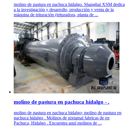
molino de pastura en pachuca hidalgo. Shanghai XSM dedica
a la investigación y desarrollo, producción y venta de la
máquina de trituración (trituradora, planta de ...
molino de pastura en pachuca hidalgo - .
molino de pastura en pachuca hidalgo; molino de pastura en
pachuca hidalgo . Molinos de nixtamal fabricas de en
Pachuca, Hidalgo . Encuentra aquí molinos de ...