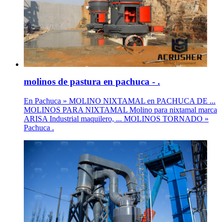
molinos de pastura en pachuca - .
En Pachuca » MOLINO NIXTAMAL en PACHUCA DE ...
MOLINOS PARA NIXTAMAL Molino para nixtamal marca
ARISA Industrial maquilero, ... MOLINOS TORNADO »
Pachuca .