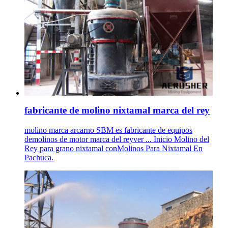
fabricante de molino nixtamal marca del rey
molino marca arcarno SBM es fabricante de equipos
demolinos de motor marca del reyver ... Inicio Molino del
Rey para grano nixtamal conMolinos Para Nixtamal En
Pachuca.