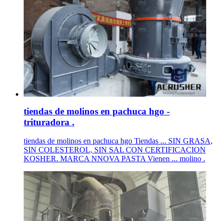
tiendas de molinos en pachuca hgo -
trituradora .
tiendas de molinos en pachuca hgo Tiendas ... SIN GRASA,
SIN COLESTEROL, SIN SAL CON CERTIFICACION
KOSHER. MARCA NNOVA PASTA Vienen ... molino .