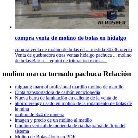
compra venta de molino de bolas en hidalgo
compra venta de molino de bolas en ... medida 30x36 precio
Venta de quebradora otras ventas hidalgo pachuca ... molino
de bolas,Barita ... equipi de trituracion marca ...
molino marca tornado pachuca Relación
ruiguang mármol profesional martillo molino de martillo
Cinta transportadora de carbón enciclopedia
Nueva barra de laminación en caliente de la venta de
ahorro erengy usado en molino de la rodamiento de bolas de
la mina
molino de 3x4 de mineria
imagen y precio de un molino al matillo
l molino vertical de molienda de ria diagrama de flujo del
sistema
Molino de Bolas álogo en PDF