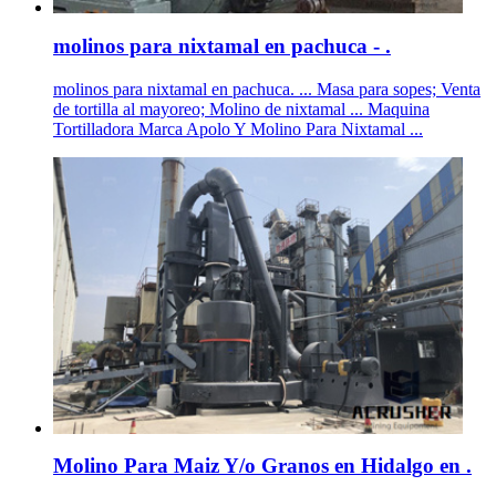
molinos para nixtamal en pachuca - .
molinos para nixtamal en pachuca. ... Masa para sopes; Venta
de tortilla al mayoreo; Molino de nixtamal ... Maquina
Tortilladora Marca Apolo Y Molino Para Nixtamal ...
Molino Para Maiz Y/o Granos en Hidalgo en .