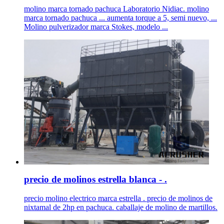
molino marca tornado pachuca Laboratorio Nidiac. molino
marca tornado pachuca ... aumenta torque a 5, semi nuevo, ...
Molino pulverizador marca Stokes, modelo ...
precio de molinos estrella blanca - .
precio molino electrico marca estrella . precio de molinos de
nixtamal de 2hp en pachuca. caballaje de molino de martillos.