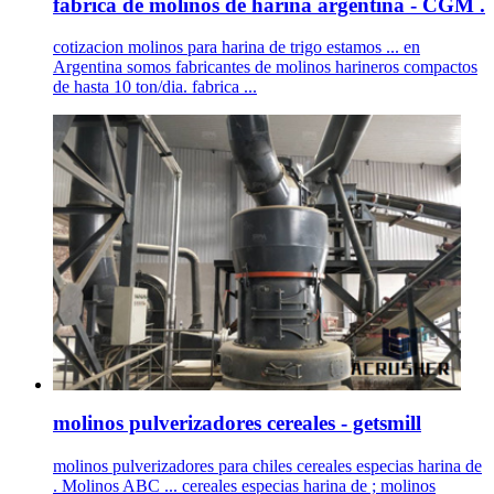
fabrica de molinos de harina argentina - CGM .
cotizacion molinos para harina de trigo estamos ... en
Argentina somos fabricantes de molinos harineros compactos
de hasta 10 ton/dia. fabrica ...
molinos pulverizadores cereales - getsmill
molinos pulverizadores para chiles cereales especias harina de
. Molinos ABC ... cereales especias harina de ; molinos