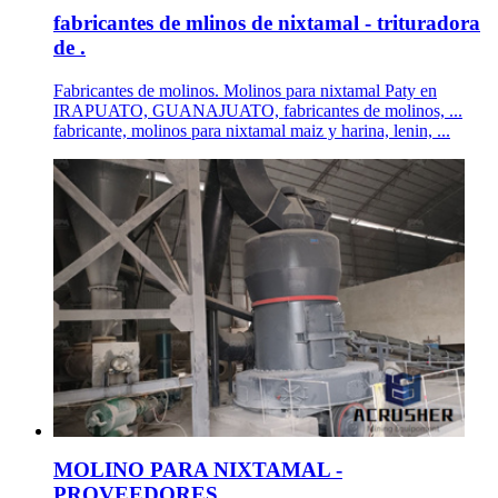
fabricantes de mlinos de nixtamal - trituradora
de .
Fabricantes de molinos. Molinos para nixtamal Paty en
IRAPUATO, GUANAJUATO, fabricantes de molinos, ...
fabricante, molinos para nixtamal maiz y harina, lenin, ...
MOLINO PARA NIXTAMAL -
PROVEEDORES, .