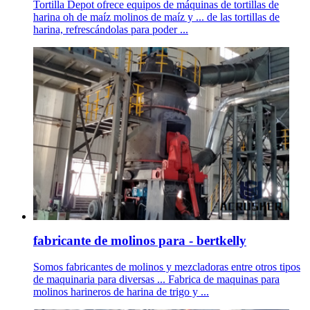
Tortilla Depot ofrece equipos de máquinas de tortillas de
harina oh de maíz molinos de maíz y ... de las tortillas de
harina, refrescándolas para poder ...
fabricante de molinos para - bertkelly
Somos fabricantes de molinos y mezcladoras entre otros tipos
de maquinaria para diversas ... Fabrica de maquinas para
molinos harineros de harina de trigo y ...