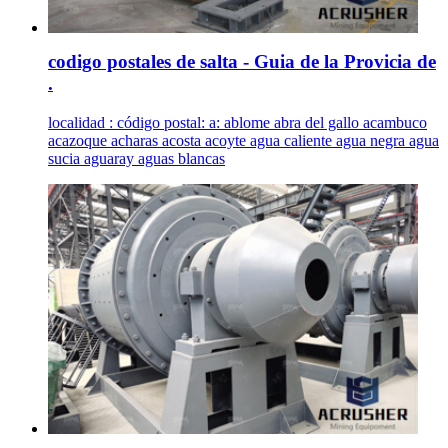
codigo postales de salta - Guia de la Provicia de
.
localidad : código postal: a: ablome abra del gallo acambuco
acazoque acharas acosta acoyte agua caliente agua negra agua
sucia aguaray aguas blancas