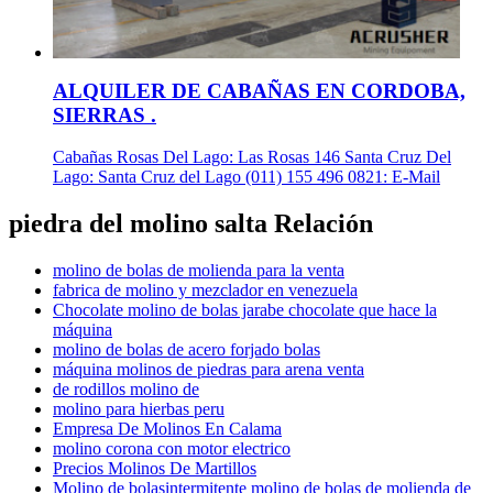
ALQUILER DE CABAÑAS EN CORDOBA,
SIERRAS .
Cabañas Rosas Del Lago: Las Rosas 146 Santa Cruz Del
Lago: Santa Cruz del Lago (011) 155 496 0821: E-Mail
piedra del molino salta Relación
molino de bolas de molienda para la venta
fabrica de molino y mezclador en venezuela
Chocolate molino de bolas jarabe chocolate que hace la
máquina
molino de bolas de acero forjado bolas
máquina molinos de piedras para arena venta
de rodillos molino de
molino para hierbas peru
Empresa De Molinos En Calama
molino corona con motor electrico
Precios Molinos De Martillos
Molino de bolasintermitente molino de bolas de molienda de