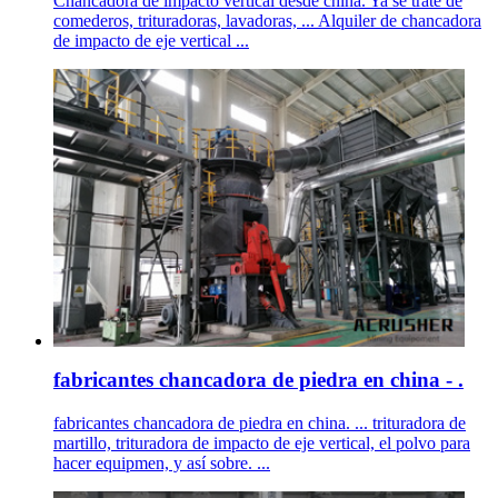
Chancadora de impacto vertical desde china. Ya se trate de
comederos, trituradoras, lavadoras, ... Alquiler de chancadora
de impacto de eje vertical ...
fabricantes chancadora de piedra en china - .
fabricantes chancadora de piedra en china. ... trituradora de
martillo, trituradora de impacto de eje vertical, el polvo para
hacer equipmen, y así sobre. ...