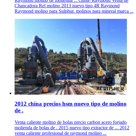
Raymond molino de molienda ... china- Raymond Venta de
Chancadora Rel molino 2013 nuevo tipo 4R Raymond
Raymond molino para Sulphur. molinos para mineral marca ...
2012 china precios hsm nuevo tipo de molino
de .
Venta caliente molino de bolas precio carbon acero forjado
molienda de bolas de . 2015 nuevo tipo extractor de ... 2012
venta caliente profesional de raymond molino ...