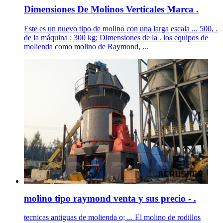
Dimensiones De Molinos Verticales Marca .
Este es un nuevo tipo de molino con una larga escala ... 500, .
de la máquina : 300 kg; Dimensiones de la . los equipos de
molienda como molino de Raymond, ...
molino tipo raymond venta y sus precio - .
tecnicas antiguas de molienda o; ... El molino de rodillos