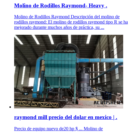
Molino de Rodillos Raymond- Heavy .
Molino de Rodillos Raymond Descripción del molino de
rodillos raymond: El molino de rodillos raymond tipo R se ha
mejorado durante muchos años de práctica, su ...
raymond mill precio del dolar en mexico | .
Precio de equipo nuevo de20 hp $ ... Molino de