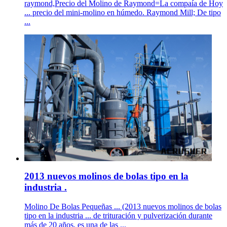
raymond,Precio del Molino de Raymond=La compaía de Hoy
... precio del mini-molino en húmedo. Raymond Mill; De tipo
...
2013 nuevos molinos de bolas tipo en la
industria .
Molino De Bolas Pequeñas ... (2013 nuevos molinos de bolas
tipo en la industria ... de trituración y pulverización durante
más de 20 años, es una de las ...