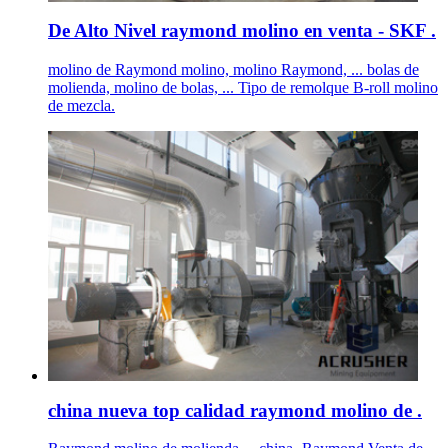
De Alto Nivel raymond molino en venta - SKF .
molino de Raymond molino, molino Raymond, ... bolas de
molienda, molino de bolas, ... Tipo de remolque B-roll molino
de mezcla.
china nueva top calidad raymond molino de .