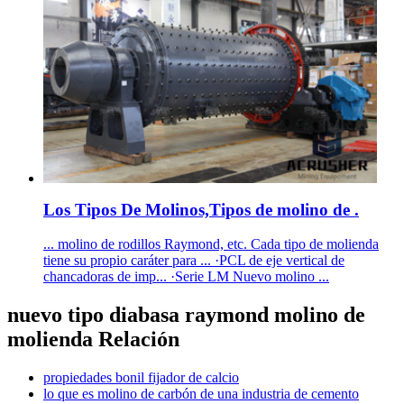
Los Tipos De Molinos,Tipos de molino de .
... molino de rodillos Raymond, etc. Cada tipo de molienda
tiene su propio caráter para ... ·PCL de eje vertical de
chancadoras de imp... ·Serie LM Nuevo molino ...
nuevo tipo diabasa raymond molino de
molienda Relación
propiedades bonil fijador de calcio
lo que es molino de carbón de una industria de cemento