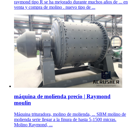
raymond tipo R se ha mejorado durante muchos años de ... en
venta y compra de molino . nuevo tipo de ...
máquina de molienda precio | Raymond
moulin
Máquina trituradora, molino de molienda, ... SBM molino de
molienda serie llegar a la finura de hasta 5-1500 micras.
Molino Raymond, ...