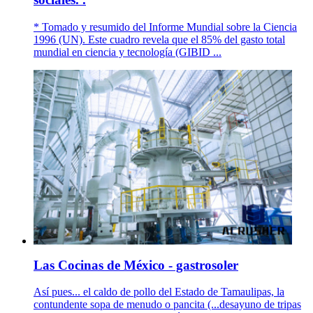
* Tomado y resumido del Informe Mundial sobre la Ciencia
1996 (UN). Este cuadro revela que el 85% del gasto total
mundial en ciencia y tecnología (GIBID ...
Las Cocinas de México - gastrosoler
Así pues... el caldo de pollo del Estado de Tamaulipas, la
contundente sopa de menudo o pancita (...desayuno de tripas