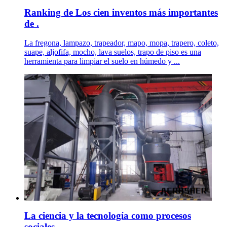
Ranking de Los cien inventos más importantes
de .
La fregona, lampazo, trapeador, mapo, mopa, trapero, coleto,
suape, aljofifa, mocho, lava suelos, trapo de piso es una
herramienta para limpiar el suelo en húmedo y ...
La ciencia y la tecnología como procesos
sociales. .