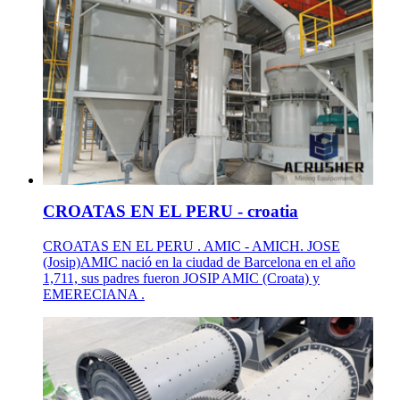
CROATAS EN EL PERU - croatia
CROATAS EN EL PERU . AMIC - AMICH. JOSE
(Josip)AMIC nació en la ciudad de Barcelona en el año
1,711, sus padres fueron JOSIP AMIC (Croata) y
EMERECIANA .