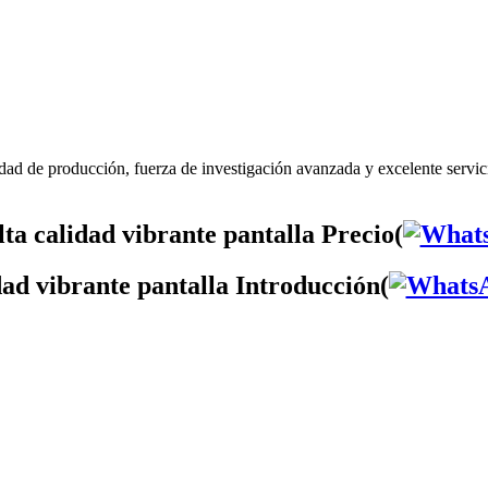
idad de producción, fuerza de investigación avanzada y excelente servici
lta calidad vibrante pantalla Precio(
idad vibrante pantalla Introducción(