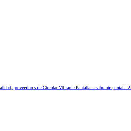
lidad, proveedores de Circular Vibrante Pantalla ... vibrante pantalla 2 l