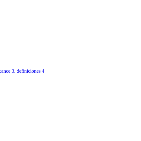
lcance 3. definiciones 4.