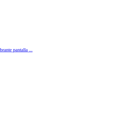
brante pantalla ...