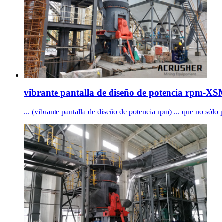
vibrante pantalla de diseño de potencia rpm-XSM
... (vibrante pantalla de diseño de potencia rpm) ... que no sólo 