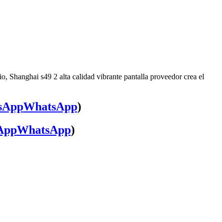
o, Shanghai s49 2 alta calidad vibrante pantalla proveedor crea el
WhatsApp
)
WhatsApp
)