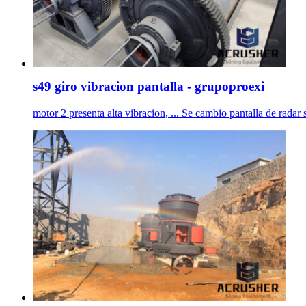
s49 giro vibracion pantalla - grupoproexi
motor 2 presenta alta vibracion, ... Se cambio pantalla de radar se 