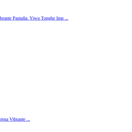
ibrante Pantalla. Yiwu Tonghe Imp ...
rena Vibrante ...