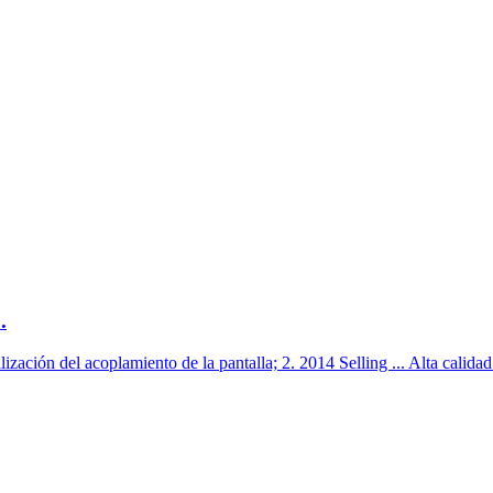
.
lización del acoplamiento de la pantalla; 2. 2014 Selling ... Alta calidad 