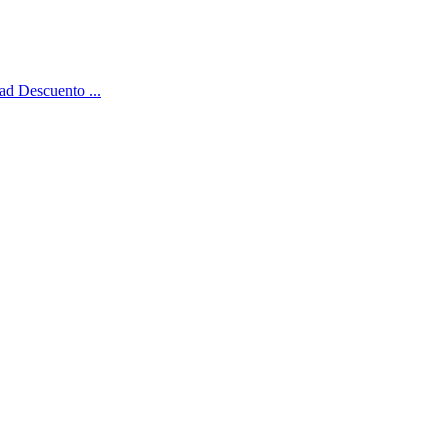
dad Descuento ...