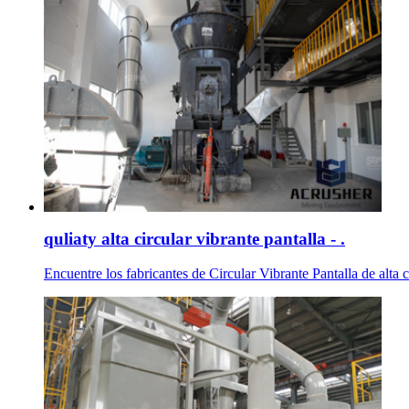
quliaty alta circular vibrante pantalla - .
Encuentre los fabricantes de Circular Vibrante Pantalla de alta ca