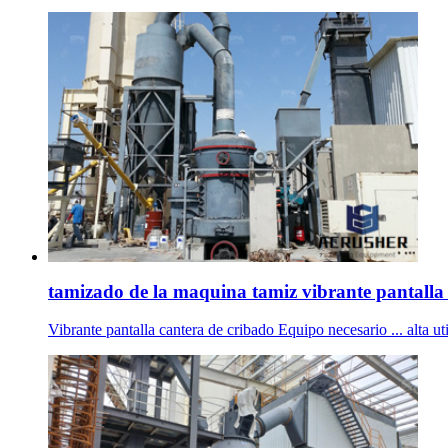
tamizado de la maquina tamiz vibrante pantalla 
Vibrante pantalla cantera de cribado Equipo necesario ... alta uti