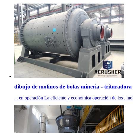
dibujo de molinos de bolas mineria - trituradora 
... en operación La eficiente y económica operación de los . mol