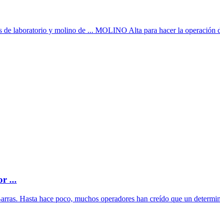
s de laboratorio y molino de ... MOLINO Alta para hacer la operación de
r ...
ras. Hasta hace poco, muchos operadores han creído que un determina