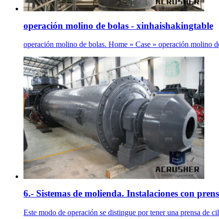
operación molino de bolas - xinhaishakingtable
operación molino de bolas. Home » Case » operación molino de 
6.- Sistemas de molienda. Instalaciones con prensa
Este modo de operación se distingue por tener una prensa de cili