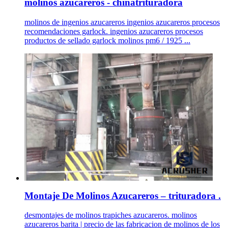
molinos azucareros - chinatrituradora
molinos de ingenios azucareros ingenios azucareros procesos
recomendaciones garlock. ingenios azucareros procesos
productos de sellado garlock molinos pm6 / 1925 ...
Montaje De Molinos Azucareros – trituradora .
desmontajes de molinos trapiches azucareros. molinos
azucareros barita | precio de las fabricacion de molinos de los