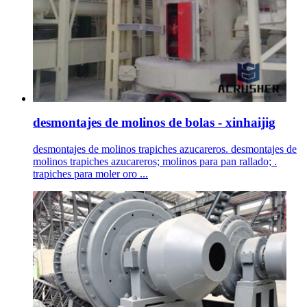
desmontajes de molinos de bolas - xinhaijig
desmontajes de molinos trapiches azucareros. desmontajes de
molinos trapiches azucareros; molinos para pan rallado; .
trapiches para moler oro ...