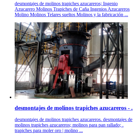
desmontajes de molinos trapiches azucareros; Ingenio
Azucarero Molinos Trapiches de Caña Ingenios Azucareros
Molino Molinos Telares sueltos Molinos y la fabricación ...
desmontajes de molinos trapiches azucareros - .
desmontajes de molinos trapiches azucareros. desmontajes de
molinos trapiches azucareros; molinos para pan rallado; .
trapiches para moler oro | molino ...