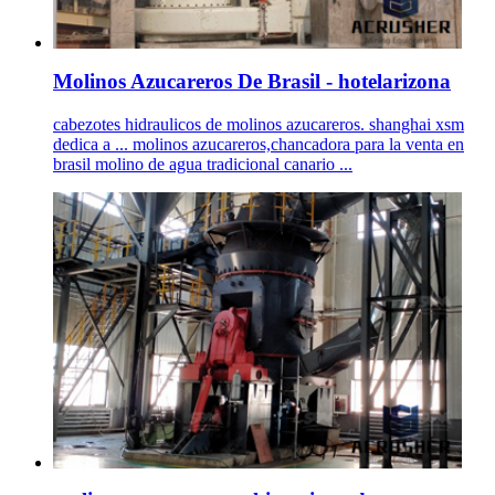
Molinos Azucareros De Brasil - hotelarizona
cabezotes hidraulicos de molinos azucareros. shanghai xsm
dedica a ... molinos azucareros,chancadora para la venta en
brasil molino de agua tradicional canario ...