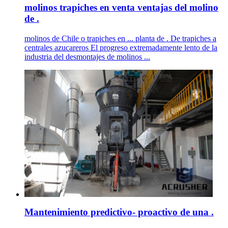
molinos trapiches en venta ventajas del molino
de .
molinos de Chile o trapiches en ... planta de . De trapiches a
centrales azucareros El progreso extremadamente lento de la
industria del desmontajes de molinos ...
Mantenimiento predictivo- proactivo de una .