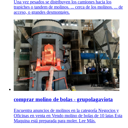
Una vez pesados se distribuyen los camiones hacia los
trapiches o tandem de molinos. ... cerca de los molinos. ... de
acceso, o grandes desmontajes.
comprar molino de bolas - grupolagaviota
Encuentra anuncios de molinos en la categoría Negocios y
Oficinas en venta en Vendo molino de bolas de 10 latas Esta
Maquina está preparada para moler. Lee Más.