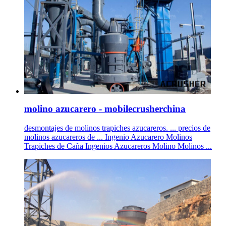
molino azucarero - mobilecrusherchina
desmontajes de molinos trapiches azucareros. ... precios de
molinos azucareros de ... Ingenio Azucarero Molinos
Trapiches de Caña Ingenios Azucareros Molino Molinos ...