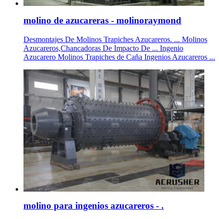
molino de azucareras - molinoraymond
Desmontajes De Molinos Trapiches Azucareros. ... Molinos
Azucareros,Chancadoras De Impacto De ... Ingenio
Azucarero Molinos Trapiches de Caña Ingenios Azucareros ...
molino para ingenios azucareros - .