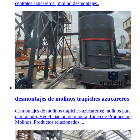
centrales azucareros | molino desmontajes .
desmontajes de molinos trapiches azucareros
desmontajes de molinos trapiches azucareros; molinos para
pan rallado; Beneficiacion de minera; Linea de Produccion;
Molinos; Productos relacionados; ...