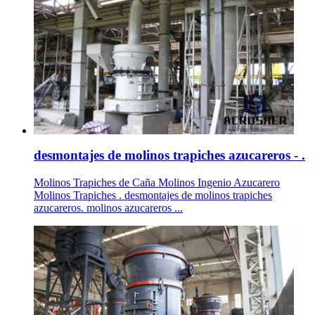
desmontajes de molinos trapiches azucareros - .
Molinos Trapiches de Caña Molinos Ingenio Azucarero
Molinos Trapiches . desmontajes de molinos trapiches
azucareros. molinos azucareros ...